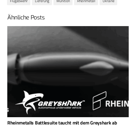
Flugabwehr
Lieferung
Munition
Rheinmetall
Ukraine
Ähnliche Posts
Rätselhaft: Gravehawk-Luftverteidigung für die Ukraine