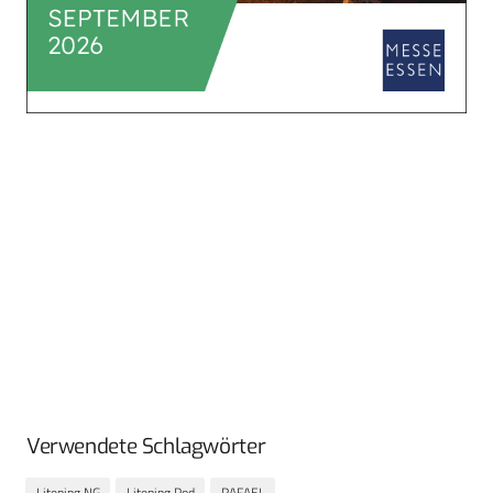
Verwendete Schlagwörter
Litening NG
Litening Pod
RAFAEL