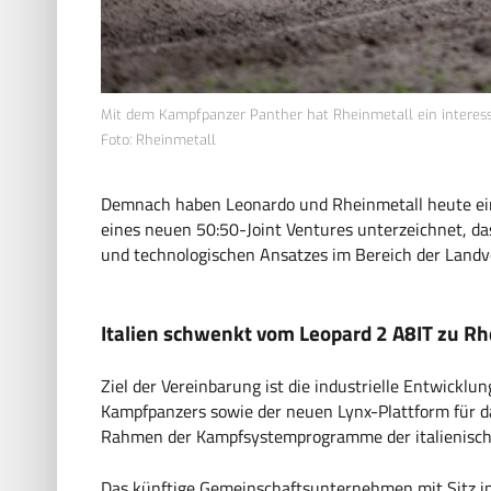
Mit dem Kampfpanzer Panther hat Rheinmetall ein interessa
Foto: Rheinmetall
Demnach haben Leonardo und Rheinmetall heute e
eines neuen 50:50-Joint Ventures unterzeichnet, das
und technologischen Ansatzes im Bereich der Landv
Italien schwenkt vom Leopard 2 A8IT zu Rh
Ziel der Vereinbarung ist die industrielle Entwick
Kampfpanzers sowie der neuen Lynx-Plattform für d
Rahmen der Kampfsystemprogramme der italienisc
Das künftige Gemeinschaftsunternehmen mit Sitz in