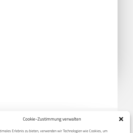
neue Kampfpanzer MGCS
Rheinmetall erwirbt 40 Prozent an
Boxer-Muster?
blackned
Cookie-Zustimmung verwalten
timales Erlebnis zu bieten, verwenden wir Technologien wie Cookies, um