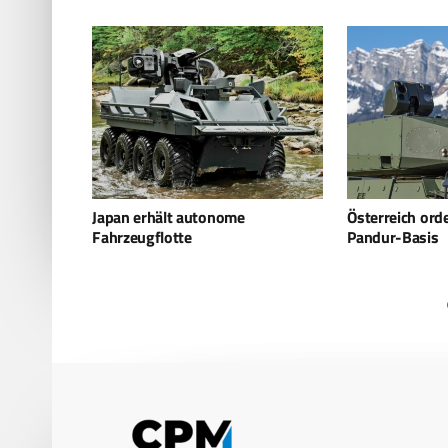
Österreich ordert Skyranger auf
Deutsches Ma
Pandur-Basis
entsteht – Rhe
übernimmt NV