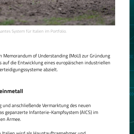
ntes System für Italien im Portfolio.
in Memorandum of Understanding (MoU) zur Gründung
 auf die Entwicklung eines europäischen industriellen
erteidigungssysteme abzielt.
einmetall
lung und anschließende Vermarktung des neuen
as gepanzerte Infanterie-Kampfsystem (AICS) im
hen Armee.
 Italien wird als Hauptauftragnehmer und