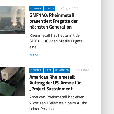
3. August 2026
INDUSTRIE
MARINE
GMF140: Rheinmetall
präsentiert Fregatte der
nächsten Generation
Rheinmetall hat heute mit der
GMF140 (Guided Missile Frigate)
eine…
Mehr
31. Juli 2026
INDUSTRIE
HEER
UNMANNED
American Rheinmetall:
Auftrag der US-Armee für
„Project Sustainment“
American Rheinmetall hat einen
wichtigen Meilenstein beim Ausbau
seiner Position…