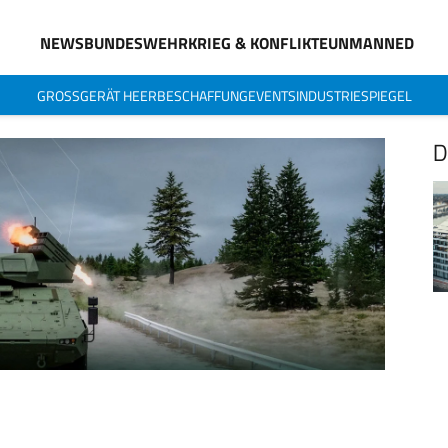
NEWS
BUNDESWEHR
KRIEG & KONFLIKTE
UNMANNED
GROSSGERÄT HEER
BESCHAFFUNG
EVENTS
INDUSTRIESPIEGEL
D