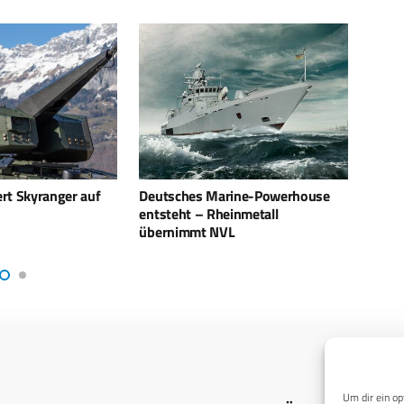
rine-Powerhouse
Ukraine: Deutscher Bergepanzer 2
Der 
inmetall
mit Igel-Drohnenschutz
nach 
L
Um dir ein op