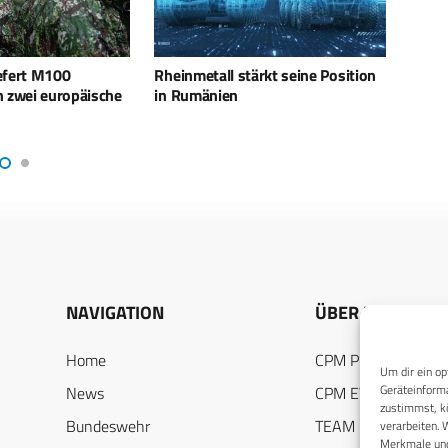
ärkt seine Position
Rheinmetall stärkt Produktion von
Otoka
Treibladungspulver
nach
NAVIGATION
ÜBER UNS
Home
CPM PUBLICATION
Um dir ein op
Geräteinforma
News
CPM EVENTS
zustimmst, kö
Bundeswehr
TEAM
verarbeiten. 
Merkmale und