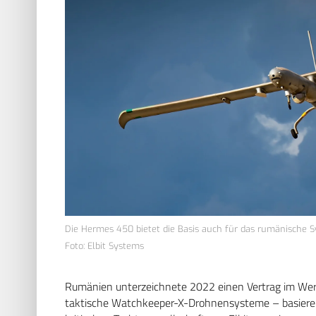
Die Hermes 450 bietet die Basis auch für das rumänische S
Foto: Elbit Systems
Rumänien unterzeichnete 2022 einen Vertrag im Wert
taktische Watchkeeper-X-Drohnensysteme – basierend