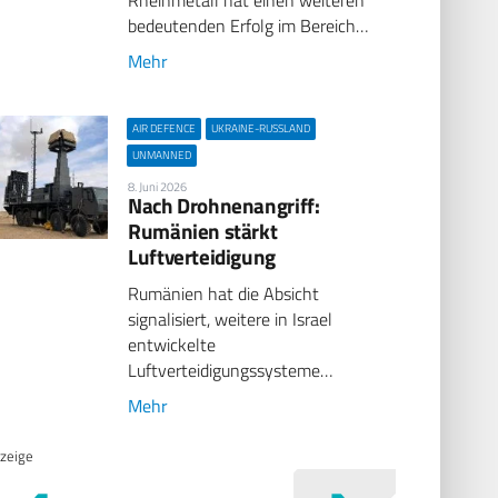
Rheinmetall hat einen weiteren
bedeutenden Erfolg im Bereich…
Mehr
AIR DEFENCE
UKRAINE-RUSSLAND
UNMANNED
8. Juni 2026
Nach Drohnenangriff:
Rumänien stärkt
Luftverteidigung
Rumänien hat die Absicht
signalisiert, weitere in Israel
entwickelte
Luftverteidigungssysteme…
Mehr
zeige