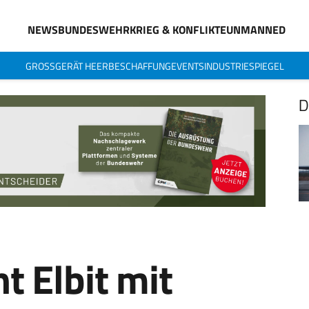
NEWS
BUNDESWEHR
KRIEG & KONFLIKTE
UNMANNED
GROSSGERÄT HEER
BESCHAFFUNG
EVENTS
INDUSTRIESPIEGEL
D
 Elbit mit