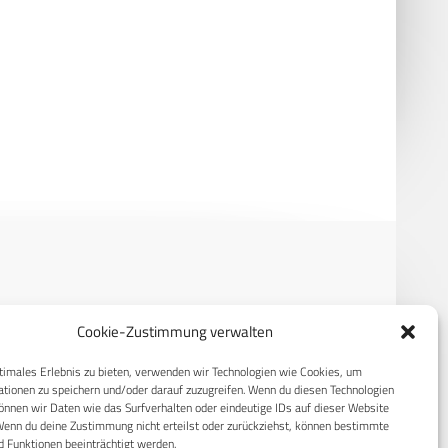
r bringt COBRA II-Fertigung
IMCO liefert erstmals von
 Rumänien
europäischer Serienproduktion
RECHTLICHES
Cookie-Zustimmung verwalten
S
Datenschutzerklärung
timales Erlebnis zu bieten, verwenden wir Technologien wie Cookies, um
tionen zu speichern und/oder darauf zuzugreifen. Wenn du diesen Technologien
Cookie-Richtlinie (EU)
nnen wir Daten wie das Surfverhalten oder eindeutige IDs auf dieser Website
AGB
Wenn du deine Zustimmung nicht erteilst oder zurückziehst, können bestimmte
 Funktionen beeinträchtigt werden.