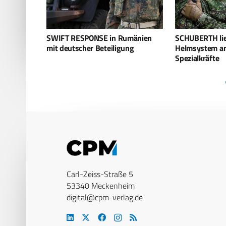
mänien
SCHUBERTH liefert M100
Rheinmetall st
ng
Helmsystem an zwei europäische
in Rumänien
Spezialkräfte
Carl-Zeiss-Straße 5
53340 Meckenheim
digital@cpm-verlag.de