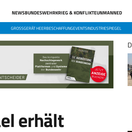
NEWS
BUNDESWEHR
KRIEG & KONFLIKTE
UNMANNED
GROSSGERÄT HEER
BESCHAFFUNG
EVENTS
INDUSTRIESPIEGEL
D
l erhält