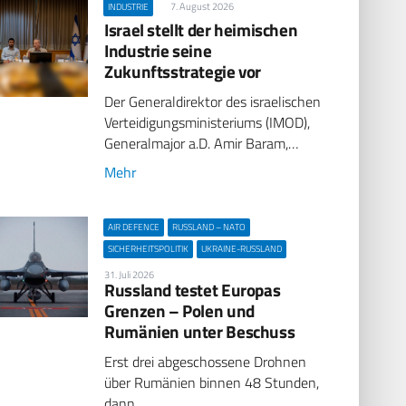
7. August 2026
INDUSTRIE
Israel stellt der heimischen
Industrie seine
Zukunftsstrategie vor
Der Generaldirektor des israelischen
Verteidigungsministeriums (IMOD),
Generalmajor a.D. Amir Baram,…
Mehr
AIR DEFENCE
RUSSLAND – NATO
SICHERHEITSPOLITIK
UKRAINE-RUSSLAND
31. Juli 2026
Russland testet Europas
Grenzen – Polen und
Rumänien unter Beschuss
Erst drei abgeschossene Drohnen
über Rumänien binnen 48 Stunden,
dann…