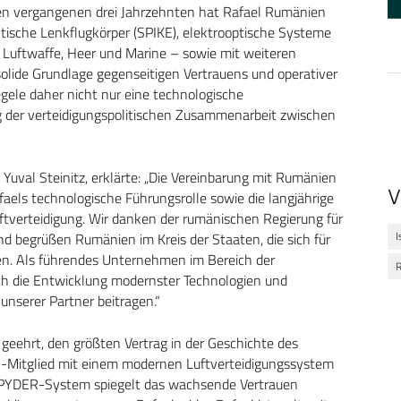
n vergangenen drei Jahrzehnten hat Rafael Rumänien
tische Lenkflugkörper (SPIKE), elektrooptische Systeme
– Luftwaffe, Heer und Marine – sowie mit weiteren
solide Grundlage gegenseitigen Vertrauens und operativer
egele daher nicht nur eine technologische
g der verteidigungspolitischen Zusammenarbeit zwischen
 Yuval Steinitz, erklärte: „Die Vereinbarung mit Rumänien
V
faels technologische Führungsrolle sowie die langjährige
tverteidigung. Wir danken der rumänischen Regierung für
I
begrüßen Rumänien im Kreis der Staaten, die sich für
en. Als führendes Unternehmen im Bereich der
ch die Entwicklung modernster Technologien und
 unserer Partner beitragen.“
geehrt, den größten Vertrag in der Geschichte des
-Mitglied mit einem modernen Luftverteidigungssystem
SPYDER-System spiegelt das wachsende Vertrauen