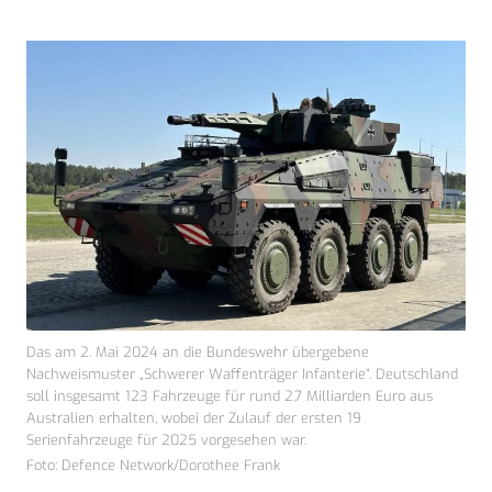
Das am 2. Mai 2024 an die Bundeswehr übergebene
Nachweismuster „Schwerer Waffenträger Infanterie“. Deutschland
soll insgesamt 123 Fahrzeuge für rund 2,7 Milliarden Euro aus
Australien erhalten, wobei der Zulauf der ersten 19
Serienfahrzeuge für 2025 vorgesehen war.
Foto: Defence Network/Dorothee Frank