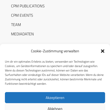
CPM PUBLICATIONS
CPM EVENTS
TEAM
MEDIADATEN
Cookie-Zustimmung verwalten
Um dir ein optimales Erlebnis zu bieten, verwenden wir Technologien wie
RECHTLICHES
Cookies, um Geräteinformationen zu speichern und/oder darauf zuzugreifen.
Wenn du diesen Technologien zustimmst, können wir Daten wie das
Surfverhalten oder eindeutige IDs auf dieser Website verarbeiten. Wenn du deine
Datenschutzerklärung
Zustimmung nicht erteilst oder zurückziehst, können bestimmte Merkmale und
Funktionen beeinträchtigt werden.
Cookie-Richtlinie (EU)
AGB
Akzeptieren
Compliance
Ablehnen