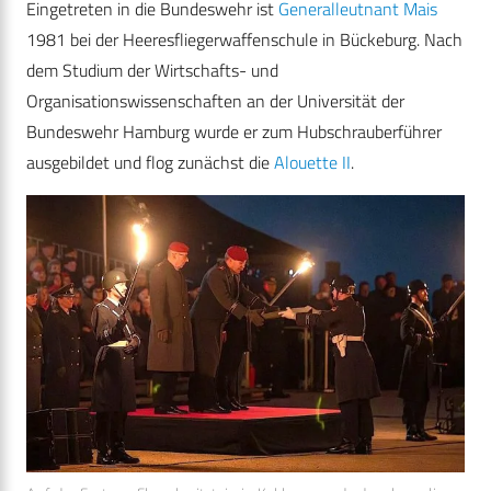
Eingetreten in die Bundeswehr ist
Generalleutnant Mais
1981 bei der Heeresfliegerwaffenschule in Bückeburg. Nach
dem Studium der Wirtschafts- und
Organisationswissenschaften an der Universität der
Bundeswehr Hamburg wurde er zum Hubschrauberführer
ausgebildet und flog zunächst die
Alouette II
.