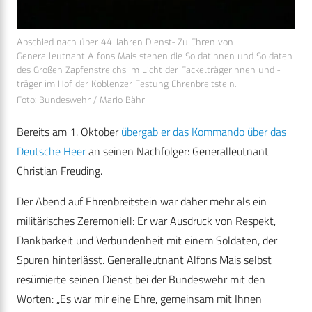
Abschied nach über 44 Jahren Dienst- Zu Ehren von
Generalleutnant Alfons Mais stehen die Soldatinnen und Soldaten
des Großen Zapfenstreichs im Licht der Fackelträgerinnen und -
träger im Hof der Koblenzer Festung Ehrenbreitstein.
Foto: Bundeswehr / Mario Bähr
Bereits am 1. Oktober
übergab er das Kommando über das
Deutsche Heer
an seinen Nachfolger: Generalleutnant
Christian Freuding.
Der Abend auf Ehrenbreitstein war daher mehr als ein
militärisches Zeremoniell: Er war Ausdruck von Respekt,
Dankbarkeit und Verbundenheit mit einem Soldaten, der
Spuren hinterlässt. Generalleutnant Alfons Mais selbst
resümierte seinen Dienst bei der Bundeswehr mit den
Worten: „Es war mir eine Ehre, gemeinsam mit Ihnen