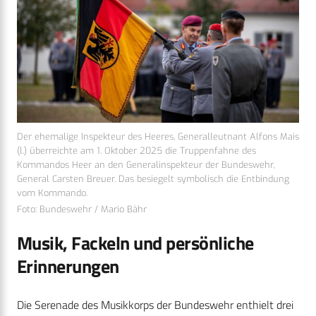
Der ehemalige Inspekteur des Heeres, Generalleutnant Alfons Mais
(l.) überreichte am 1. Oktober 2025 die Truppenfahne des
Kommandos Heer an den Generalinspekteur der Bundeswehr,
General Carsten Breuer. Das besiegelt symbolisch die Entbindung
vom Kommando.
Foto: Bundeswehr / Mario Bähr
Musik, Fackeln und persönliche
Erinnerungen
Die Serenade des Musikkorps der Bundeswehr enthielt drei