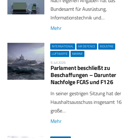
Nach eigenen Angaben hat das
Bundesamt für Ausrüstung,
Informationstechnik und…
Mehr
INTERNATIONAL
AIR DEFENCE
INDUSTRIE
LUFTWAFFE
MARINE
9. Juli 2026
Parlament beschließt zu
Beschaffungen – Darunter
Nachfolge FCAS und F126
In seiner gestrigen Sitzung hat der
Haushaltsausschuss insgesamt 16
große…
Mehr