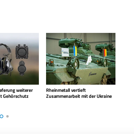
tieft
Spectrum Warfare im Krieg Israels
Rhein
t mit der Ukraine
gegen den Iran
HX-LK
Artil