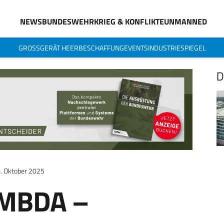
NEWS
BUNDESWEHR
KRIEG & KONFLIKTE
UNMANNED
GROSSGERÄT HEER
BESCHAFFUNG
EVENTS
INDUSTRIESPIEGEL
D
. Oktober 2025
 MBDA –