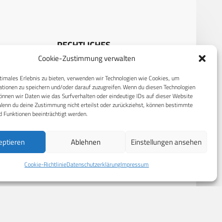
RECHTLICHES
Cookie-Zustimmung verwalten
S
Datenschutzerklärung
timales Erlebnis zu bieten, verwenden wir Technologien wie Cookies, um
Cookie-Richtlinie (EU)
tionen zu speichern und/oder darauf zuzugreifen. Wenn du diesen Technologien
nnen wir Daten wie das Surfverhalten oder eindeutige IDs auf dieser Website
AGB
Wenn du deine Zustimmung nicht erteilst oder zurückziehst, können bestimmte
 Funktionen beeinträchtigt werden.
Compliance
Impressum
eptieren
Ablehnen
Einstellungen ansehen
Cookie-Richtlinie
Datenschutzerklärung
Impressum
© 2026 CPM GmbH – Alle Rechte vorbehalten