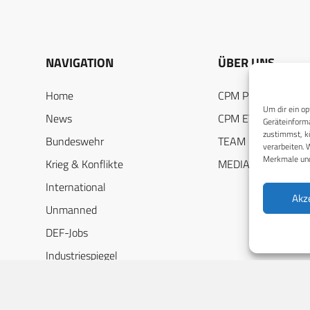
NAVIGATION
ÜBER UNS
Home
CPM PUBLICATION
Um dir ein op
News
CPM EVENTS
Geräteinforma
zustimmst, kö
Bundeswehr
TEAM
verarbeiten. 
Merkmale und
Krieg & Konflikte
MEDIADATEN
International
Akz
Unmanned
DEF-Jobs
Industriespiegel