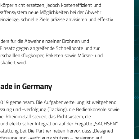
körper nicht ersetzen, jedoch kosteneffizient und
rwaffensystem neue Möglichkeiten bei der Abwehr
zielige, schnelle Ziele präzise anvisieren und effektiv
nders für die Abwehr einzelner Drohnen und
Einsatz gegen angreifende Schnellboote und zur
schalllenkflugkörper, Raketen sowie Mörser- und
skaliert wird.
Made in Germany
2019 gemeinsam. Die Aufgabenverteilung ist weitgehend
ssung und -verfolgung (Tracking), die Bedienkonsole sowie
e. Rheinmetall steuert das Richtsystem, die
 und elektrischer Integration auf der Fregatte „SACHSEN“
stattung bei. Die Partner heben hervor, dass „Designed
rfassung und -verfolgung stützen – basierend auf