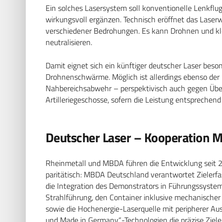
Ein solches Lasersystem soll konventionelle Lenkflug
wirkungsvoll ergänzen. Technisch eröffnet das Lase
verschiedener Bedrohungen. Es kann Drohnen und klein
neutralisieren.
Damit eignet sich ein künftiger deutscher Laser beso
Drohnenschwärme. Möglich ist allerdings ebenso der 
Nahbereichsabwehr – perspektivisch auch gegen Über
Artilleriegeschosse, sofern die Leistung entsprechend 
Deutscher Laser – Kooperation 
Rheinmetall und MBDA führen die Entwicklung seit 
paritätisch: MBDA Deutschland verantwortet Zielerfa
die Integration des Demonstrators in Führungssystem
Strahlführung, den Container inklusive mechanischer
sowie die Hochenergie-Laserquelle mit peripherer Aus
und Made in Germany“-Technologien die präzise Ziele