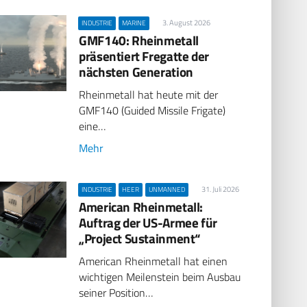
3. August 2026
INDUSTRIE
MARINE
GMF140: Rheinmetall
präsentiert Fregatte der
nächsten Generation
Rheinmetall hat heute mit der
GMF140 (Guided Missile Frigate)
eine…
Mehr
31. Juli 2026
INDUSTRIE
HEER
UNMANNED
American Rheinmetall:
Auftrag der US-Armee für
„Project Sustainment“
American Rheinmetall hat einen
wichtigen Meilenstein beim Ausbau
seiner Position…