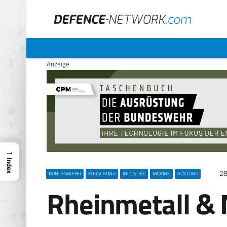
Anzeige
→
Index
28
BUNDESWEHR
FORSCHUNG
INDUSTRIE
MARINE
RÜSTUNG
Rheinmetall &