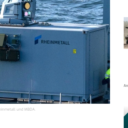
An
einmetall und MBDA.