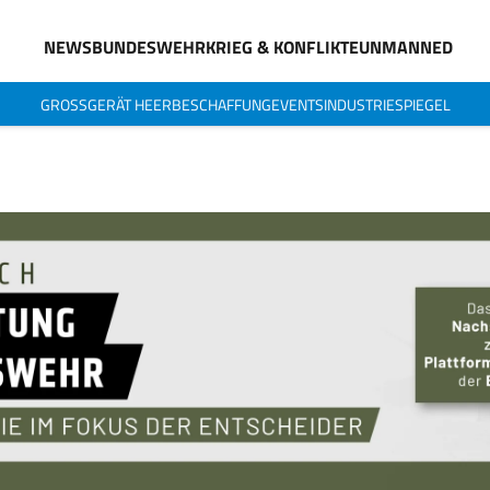
NEWS
BUNDESWEHR
KRIEG & KONFLIKTE
UNMANNED
GROSSGERÄT HEER
BESCHAFFUNG
EVENTS
INDUSTRIESPIEGEL