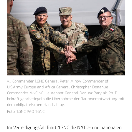
v.l. Commander 1.GNC General Peter Mirow, Commander of
U.S.Army Europe and Africa General Christopher Donahue
Commander MNC NE Lieutenant General Dariusz Parylak, Ph. D.
bekräftigen/besiegeln die Übernahme der Raumverantwortung mit
dem obligatorischen Handschlag.
Foto: 1.GNC PAO 1.GNC
Im Verteidigungsfall führt 1GNC die NATO- und nationalen