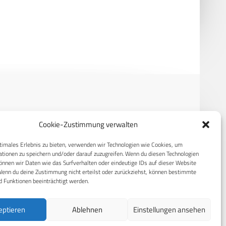
Switch der F-35: Wartung,
Multinationale
tik und Netzwerke als
Luftoperationsübung in Spanien
mittel
RECHTLICHES
Cookie-Zustimmung verwalten
S
Datenschutzerklärung
timales Erlebnis zu bieten, verwenden wir Technologien wie Cookies, um
tionen zu speichern und/oder darauf zuzugreifen. Wenn du diesen Technologien
Cookie-Richtlinie (EU)
nnen wir Daten wie das Surfverhalten oder eindeutige IDs auf dieser Website
Wenn du deine Zustimmung nicht erteilst oder zurückziehst, können bestimmte
AGB
 Funktionen beeinträchtigt werden.
Compliance
eptieren
Ablehnen
Einstellungen ansehen
Impressum