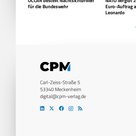
htbrillen
NATO vergibt 200-Millionen-
Türkei will 40 
Euro-Auftrag an Accenture und
Erdoğan rudert
Leonardo
Carl-Zeiss-Straße 5
53340 Meckenheim
digital@cpm-verlag.de