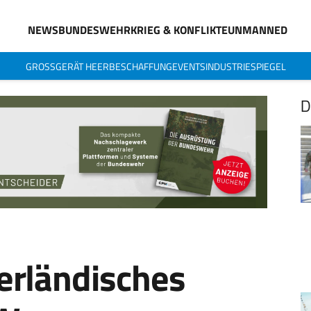
NEWS
BUNDESWEHR
KRIEG & KONFLIKTE
UNMANNED
GROSSGERÄT HEER
BESCHAFFUNG
EVENTS
INDUSTRIESPIEGEL
D
erländisches