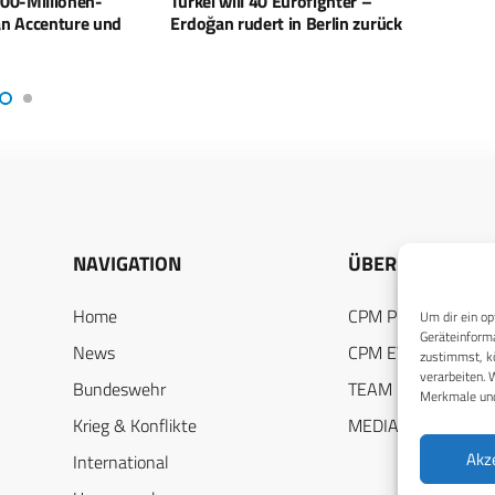
Eurofighter –
Die Weiterentwicklung der
Kill 
 in Berlin zurück
Bodengebundenen
Logis
Luftverteidigung der Luftwaffe
Druck
NAVIGATION
ÜBER UNS
Home
CPM PUBLICATION
Um dir ein op
Geräteinforma
News
CPM EVENTS
zustimmst, kö
verarbeiten. 
Bundeswehr
TEAM
Merkmale und
Krieg & Konflikte
MEDIADATEN
Akz
International