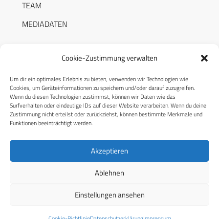
TEAM
MEDIADATEN
Cookie-Zustimmung verwalten
Um dir ein optimales Erlebnis zu bieten, verwenden wir Technologien wie
RECHTLICHES
Cookies, um Geräteinformationen zu speichern und/oder darauf zuzugreifen.
Wenn du diesen Technologien zustimmst, können wir Daten wie das
Surfverhalten oder eindeutige IDs auf dieser Website verarbeiten. Wenn du deine
Datenschutzerklärung
Zustimmung nicht erteilst oder zurückziehst, können bestimmte Merkmale und
Funktionen beeinträchtigt werden.
Cookie-Richtlinie (EU)
AGB
Akzeptieren
Compliance
Ablehnen
Impressum
Einstellungen ansehen
© 2026 CPM GmbH – Alle Rechte vorbehalten
Cookie-Richtlinie
Datenschutzerklärung
Impressum