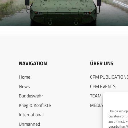
NAVIGATION
ÜBER UNS
Home
CPM PUBLICATION
News
CPM EVENTS
Bundeswehr
TEAM
Krieg & Konflikte
MEDIADATEN
Um dir ein op
International
Geräteinforma
zustimmst, kö
Unmanned
verarbeiten. 