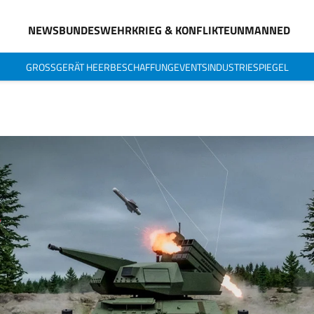
NEWS
BUNDESWEHR
KRIEG & KONFLIKTE
UNMANNED
GROSSGERÄT HEER
BESCHAFFUNG
EVENTS
INDUSTRIESPIEGEL