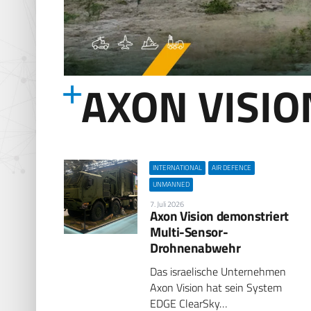
AXON VISIO
INTERNATIONAL
AIR DEFENCE
UNMANNED
7. Juli 2026
Axon Vision demonstriert
Multi-Sensor-
Drohnenabwehr
Das israelische Unternehmen
Axon Vision hat sein System
EDGE ClearSky…