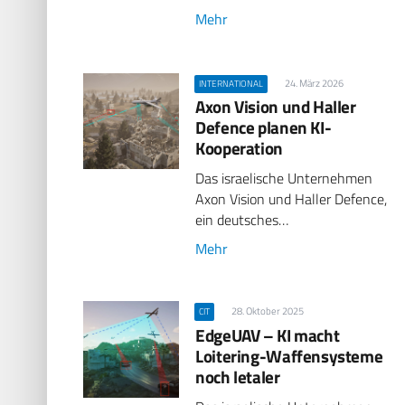
Mehr
24. März 2026
INTERNATIONAL
Axon Vision und Haller
Defence planen KI-
Kooperation
Das israelische Unternehmen
Axon Vision und Haller Defence,
ein deutsches…
Mehr
28. Oktober 2025
CIT
EdgeUAV – KI macht
Loitering-Waffensysteme
noch letaler