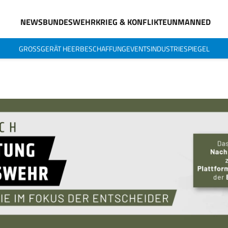
NEWS
BUNDESWEHR
KRIEG & KONFLIKTE
UNMANNED
GROSSGERÄT HEER
BESCHAFFUNG
EVENTS
INDUSTRIESPIEGEL