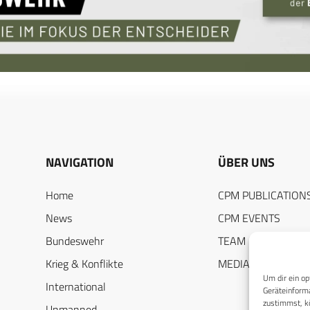
NAVIGATION
ÜBER UNS
Home
CPM PUBLICATION
News
CPM EVENTS
Bundeswehr
TEAM
Krieg & Konflikte
MEDIADATEN
Um dir ein op
International
Geräteinforma
zustimmst, kö
Unmanned