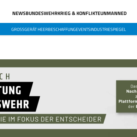
NEWS
BUNDESWEHR
KRIEG & KONFLIKTE
UNMANNED
GROSSGERÄT HEER
BESCHAFFUNG
EVENTS
INDUSTRIESPIEGEL