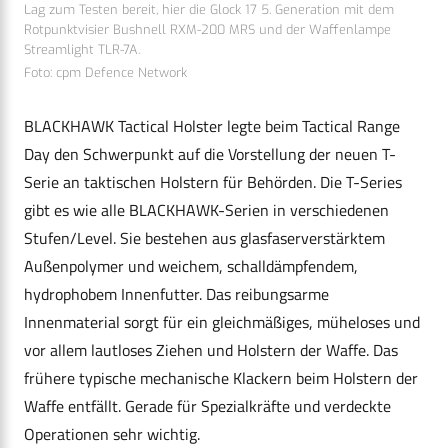
Lag zum Testen bereit, hier die Glock 17 5. Generation mit dem
Rotpunktvisier Bushnell RXM-200 MRS und der Waffenlampe
Streamlight TLR-7A.
Foto: cpm Defence Network
BLACKHAWK Tactical Holster legte beim Tactical Range
Day den Schwerpunkt auf die Vorstellung der neuen T-
Serie an taktischen Holstern für Behörden. Die T-Series
gibt es wie alle BLACKHAWK-Serien in verschiedenen
Stufen/Level. Sie bestehen aus glasfaserverstärktem
Außenpolymer und weichem, schalldämpfendem,
hydrophobem Innenfutter. Das reibungsarme
Innenmaterial sorgt für ein gleichmäßiges, müheloses und
vor allem lautloses Ziehen und Holstern der Waffe. Das
frühere typische mechanische Klackern beim Holstern der
Waffe entfällt. Gerade für Spezialkräfte und verdeckte
Operationen sehr wichtig.