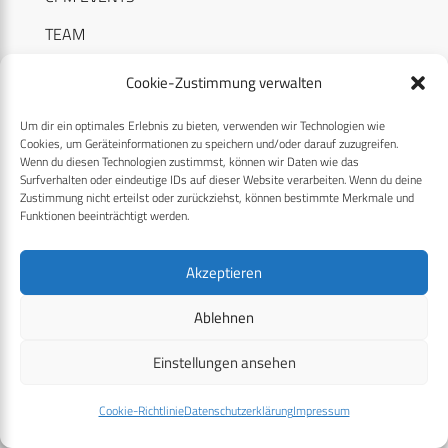
TEAM
MEDIADATEN
Cookie-Zustimmung verwalten
Um dir ein optimales Erlebnis zu bieten, verwenden wir Technologien wie
Cookies, um Geräteinformationen zu speichern und/oder darauf zuzugreifen.
Wenn du diesen Technologien zustimmst, können wir Daten wie das
Surfverhalten oder eindeutige IDs auf dieser Website verarbeiten. Wenn du deine
RECHTLICHES
Zustimmung nicht erteilst oder zurückziehst, können bestimmte Merkmale und
Funktionen beeinträchtigt werden.
Datenschutzerklärung
Akzeptieren
Cookie-Richtlinie (EU)
Ablehnen
AGB
Einstellungen ansehen
Compliance
Impressum
Cookie-Richtlinie
Datenschutzerklärung
Impressum