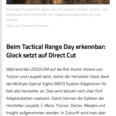
Dank der Produktfülle bietet das G17 Modular Holster System von
Blackhawk dem USSOCOM eine Adaptionsmöglichkeit für jede
Mission.
Foto: cpm Defence Network
Beim Tactical Range Day erkennbar:
Glock setzt auf Direct Cut
Während das USSOCOM auf die Rot-Punkt-Visiere von
Trijicon und Leupold setzt, bietet der Hersteller Glock dank
des Multiple Optical Sights (MOS) System Adaptionen für
fast alle Hersteller an. Dies wird aktuell noch über fünf
Adapterplatten realisiert. Damit können die Optiken der
Hersteller Leupold, C-More, Trijicon, Docter, Meopta und
Insight aufgenommen werden. In Zukunft wird man aber