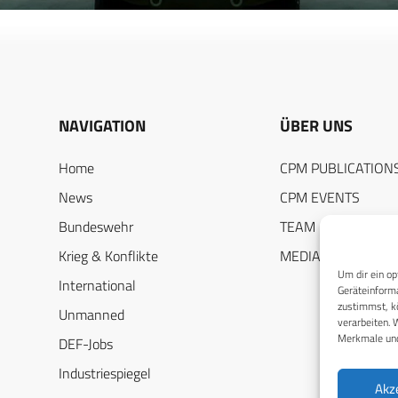
NAVIGATION
ÜBER UNS
Home
CPM PUBLICATION
News
CPM EVENTS
Bundeswehr
TEAM
Krieg & Konflikte
MEDIADATEN
Um dir ein op
International
Geräteinforma
zustimmst, kö
Unmanned
verarbeiten. 
Merkmale und
DEF-Jobs
Industriespiegel
Akz