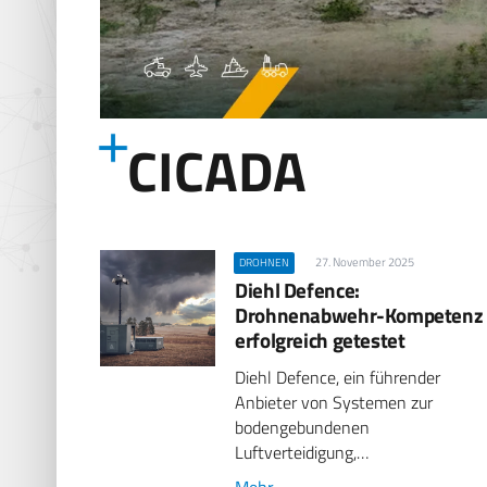
CICADA
27. November 2025
DROHNEN
Diehl Defence:
Drohnenabwehr-Kompetenz
erfolgreich getestet
Diehl Defence, ein führender
Anbieter von Systemen zur
bodengebundenen
Luftverteidigung,…
Mehr