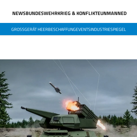
NEWS
BUNDESWEHR
KRIEG & KONFLIKTE
UNMANNED
GROSSGERÄT HEER
BESCHAFFUNG
EVENTS
INDUSTRIESPIEGEL