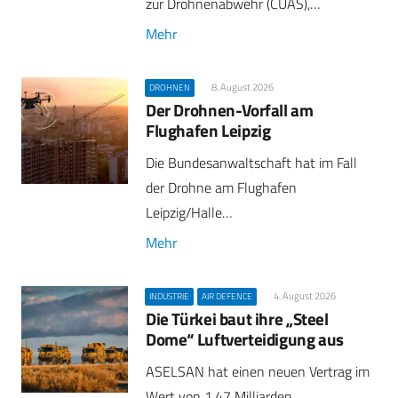
zur Drohnenabwehr (CUAS),…
Mehr
8. August 2026
DROHNEN
Der Drohnen-Vorfall am
Flughafen Leipzig
Die Bundesanwaltschaft hat im Fall
der Drohne am Flughafen
Leipzig/Halle…
Mehr
4. August 2026
INDUSTRIE
AIR DEFENCE
Die Türkei baut ihre „Steel
Dome“ Luftverteidigung aus
ASELSAN hat einen neuen Vertrag im
Wert von 1,47 Milliarden…