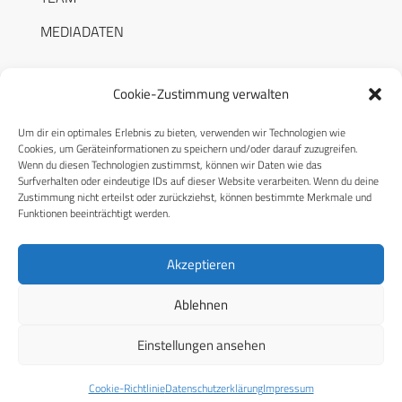
MEDIADATEN
Cookie-Zustimmung verwalten
Um dir ein optimales Erlebnis zu bieten, verwenden wir Technologien wie
RECHTLICHES
Cookies, um Geräteinformationen zu speichern und/oder darauf zuzugreifen.
Wenn du diesen Technologien zustimmst, können wir Daten wie das
Surfverhalten oder eindeutige IDs auf dieser Website verarbeiten. Wenn du deine
Datenschutzerklärung
Zustimmung nicht erteilst oder zurückziehst, können bestimmte Merkmale und
Funktionen beeinträchtigt werden.
Cookie-Richtlinie (EU)
AGB
Akzeptieren
Compliance
Ablehnen
Impressum
Einstellungen ansehen
© 2026 CPM GmbH – Alle Rechte vorbehalten
Cookie-Richtlinie
Datenschutzerklärung
Impressum