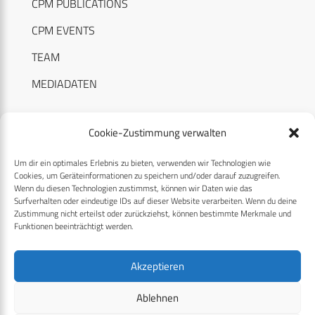
CPM PUBLICATIONS
CPM EVENTS
TEAM
MEDIADATEN
Cookie-Zustimmung verwalten
Um dir ein optimales Erlebnis zu bieten, verwenden wir Technologien wie
RECHTLICHES
Cookies, um Geräteinformationen zu speichern und/oder darauf zuzugreifen.
Wenn du diesen Technologien zustimmst, können wir Daten wie das
Surfverhalten oder eindeutige IDs auf dieser Website verarbeiten. Wenn du deine
Datenschutzerklärung
Zustimmung nicht erteilst oder zurückziehst, können bestimmte Merkmale und
Funktionen beeinträchtigt werden.
Cookie-Richtlinie (EU)
AGB
Akzeptieren
Compliance
Ablehnen