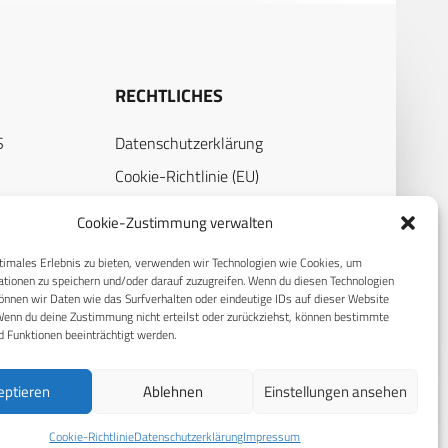
RECHTLICHES
S
Datenschutzerklärung
Cookie-Richtlinie (EU)
AGB
Cookie-Zustimmung verwalten
Compliance
timales Erlebnis zu bieten, verwenden wir Technologien wie Cookies, um
Impressum
tionen zu speichern und/oder darauf zuzugreifen. Wenn du diesen Technologien
nnen wir Daten wie das Surfverhalten oder eindeutige IDs auf dieser Website
Wenn du deine Zustimmung nicht erteilst oder zurückziehst, können bestimmte
 Funktionen beeinträchtigt werden.
eptieren
Ablehnen
Einstellungen ansehen
© 2026 CPM GmbH – Alle Rechte vorbehalten
Cookie-Richtlinie
Datenschutzerklärung
Impressum