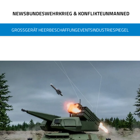
NEWS
BUNDESWEHR
KRIEG & KONFLIKTE
UNMANNED
GROSSGERÄT HEER
BESCHAFFUNG
EVENTS
INDUSTRIESPIEGEL