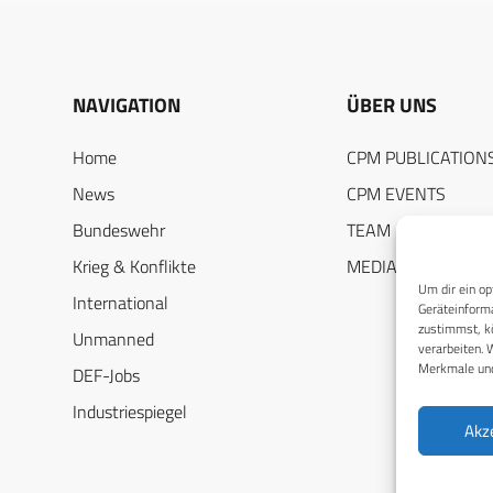
NAVIGATION
ÜBER UNS
Home
CPM PUBLICATION
News
CPM EVENTS
Bundeswehr
TEAM
Krieg & Konflikte
MEDIADATEN
Um dir ein op
International
Geräteinforma
zustimmst, kö
Unmanned
verarbeiten. 
Merkmale und
DEF-Jobs
Industriespiegel
Akz