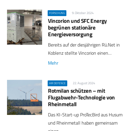
9. Oktober 2024
FORSCHUNG
Vincorion und SFC Energy
begrünen stationäre
Energieversorgung
Bereits auf der diesjährigen Rü.Net in
Koblenz stellte Vincorion einen…
Mehr
22. August 2024
AIR DEFENCE
Rotmilan schützen – mit
Flugabwehr-Technologie von
Rheinmetall
Das KI-Start-up ProTecBird aus Husum
und Rheinmetall haben gemeinsam