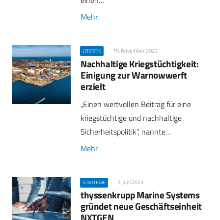
einen…
Mehr
15. November 2023
LOGISTIK
Nachhaltige Kriegstüchtigkeit:
Einigung zur Warnowwerft
erzielt
„Einen wertvollen Beitrag für eine
kriegstüchtige und nachhaltige
Sicherheitspolitik“, nannte…
Mehr
2. Juni 2023
STRATEGIE
thyssenkrupp Marine Systems
gründet neue Geschäftseinheit
NXTGEN