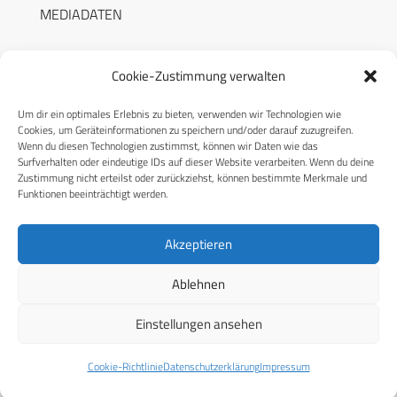
MEDIADATEN
Cookie-Zustimmung verwalten
Um dir ein optimales Erlebnis zu bieten, verwenden wir Technologien wie
RECHTLICHES
Cookies, um Geräteinformationen zu speichern und/oder darauf zuzugreifen.
Wenn du diesen Technologien zustimmst, können wir Daten wie das
Surfverhalten oder eindeutige IDs auf dieser Website verarbeiten. Wenn du deine
Datenschutzerklärung
Zustimmung nicht erteilst oder zurückziehst, können bestimmte Merkmale und
Funktionen beeinträchtigt werden.
Cookie-Richtlinie (EU)
AGB
Akzeptieren
Compliance
Ablehnen
Impressum
Einstellungen ansehen
© 2026 CPM GmbH – Alle Rechte vorbehalten
Cookie-Richtlinie
Datenschutzerklärung
Impressum