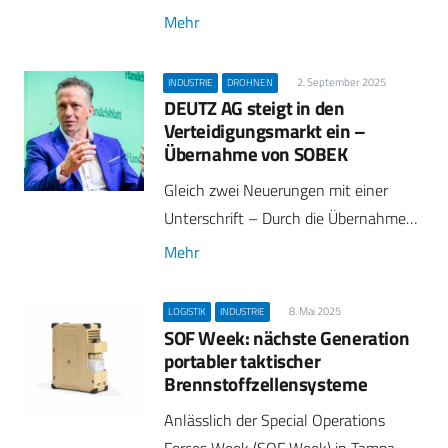
Mehr
2. September 2025
INDUSTRIE
DROHNEN
DEUTZ AG steigt in den
Verteidigungsmarkt ein –
Übernahme von SOBEK
Gleich zwei Neuerungen mit einer
Unterschrift – Durch die Übernahme…
Mehr
8. Mai 2025
LOGISTIK
INDUSTRIE
SOF Week: nächste Generation
portabler taktischer
Brennstoffzellensysteme
Anlässlich der Special Operations
Forces Week (SOF Week) in Tampa,…