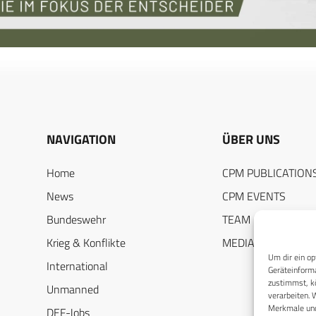
NAVIGATION
ÜBER UNS
Home
CPM PUBLICATION
News
CPM EVENTS
Bundeswehr
TEAM
Krieg & Konflikte
MEDIADATEN
Um dir ein op
International
Geräteinforma
zustimmst, kö
Unmanned
verarbeiten. 
Merkmale und
DEF-Jobs