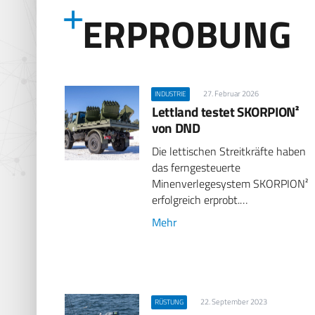
ERPROBUNG
27. Februar 2026
INDUSTRIE
Lettland testet SKORPION²
von DND
Die lettischen Streitkräfte haben
das ferngesteuerte
Minenverlegesystem SKORPION²
erfolgreich erprobt.…
Mehr
22. September 2023
RÜSTUNG