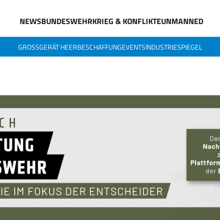
NEWS
BUNDESWEHR
KRIEG & KONFLIKTE
UNMANNED
GROSSGERÄT HEER
BESCHAFFUNG
EVENTS
INDUSTRIESPIEGEL