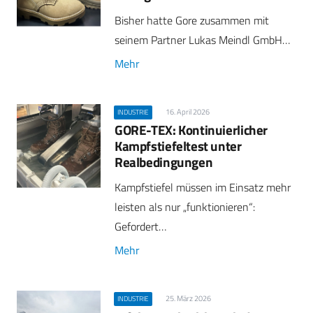
Bisher hatte Gore zusammen mit
seinem Partner Lukas Meindl GmbH…
Mehr
16. April 2026
INDUSTRIE
GORE-TEX: Kontinuierlicher
Kampfstiefeltest unter
Realbedingungen
Kampfstiefel müssen im Einsatz mehr
leisten als nur „funktionieren“:
Gefordert…
Mehr
25. März 2026
INDUSTRIE