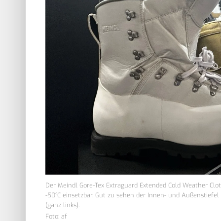
Der Meindl Gore-Tex Extraguard Extended Cold Weather Clot
-50°C einsetzbar. Gut zu sehen der Innen- und Außenstiefe
(ganz links).
Foto: af