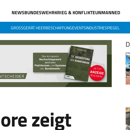
NEWS
BUNDESWEHR
KRIEG & KONFLIKTE
UNMANNED
GROSSGERÄT HEER
BESCHAFFUNG
EVENTS
INDUSTRIESPIEGEL
D
ore zeigt