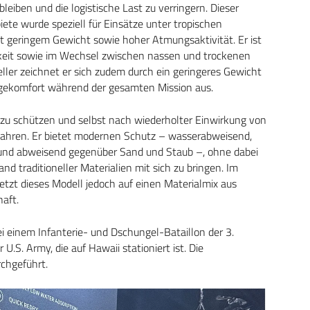
 bleiben und die logistische Last zu verringern. Dieser
ete wurde speziell für Einsätze unter tropischen
t geringem Gewicht sowie hoher Atmungsaktivität. Er ist
igkeit sowie im Wechsel zwischen nassen und trockenen
eller zeichnet er sich zudem durch ein geringeres Gewicht
gekomfort während der gesamten Mission aus.
 zu schützen und selbst nach wiederholter Einwirkung von
wahren. Er bietet modernen Schutz – wasserabweisend,
nd abweisend gegenüber Sand und Staub –, ohne dabei
 traditioneller Materialien mit sich zu bringen. Im
tzt dieses Modell jedoch auf einen Materialmix aus
aft.
bei einem Infanterie- und Dschungel-Bataillon der 3.
r U.S. Army, die auf Hawaii stationiert ist. Die
chgeführt.