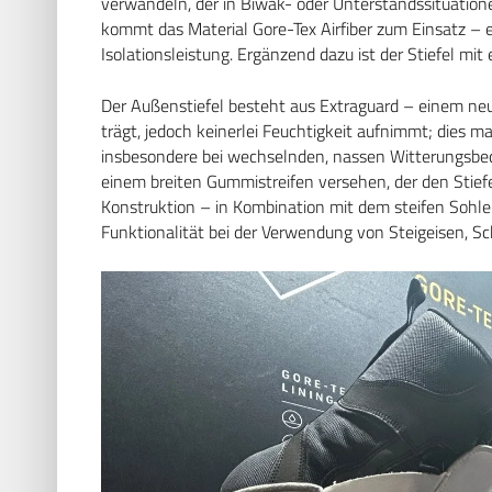
verwandeln, der in Biwak- oder Unterstandssituatione
kommt das Material Gore-Tex Airfiber zum Einsatz – 
Isolationsleistung. Ergänzend dazu ist der Stiefel mi
Der Außenstiefel besteht aus Extraguard – einem neu
trägt, jedoch keinerlei Feuchtigkeit aufnimmt; dies 
insbesondere bei wechselnden, nassen Witterungsbed
einem breiten Gummistreifen versehen, der den Stief
Konstruktion – in Kombination mit dem steifen Sohle
Funktionalität bei der Verwendung von Steigeisen, S