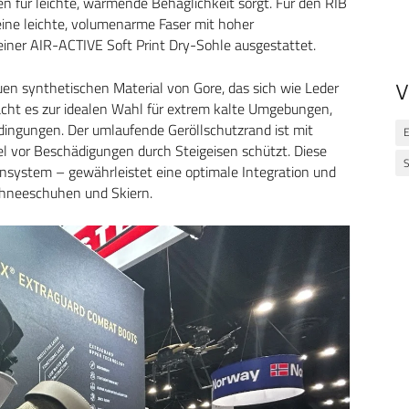
n für leichte, wärmende Behaglichkeit sorgt. Für den RIB
eine leichte, volumenarme Faser mit hoher
t einer AIR-ACTIVE Soft Print Dry-Sohle ausgestattet.
en synthetischen Material von Gore, das sich wie Leder
V
macht es zur idealen Wahl für extrem kalte Umgebungen,
ingungen. Der umlaufende Geröllschutzrand ist mit
el vor Beschädigungen durch Steigeisen schützt. Diese
nsystem – gewährleistet eine optimale Integration und
chneeschuhen und Skiern.