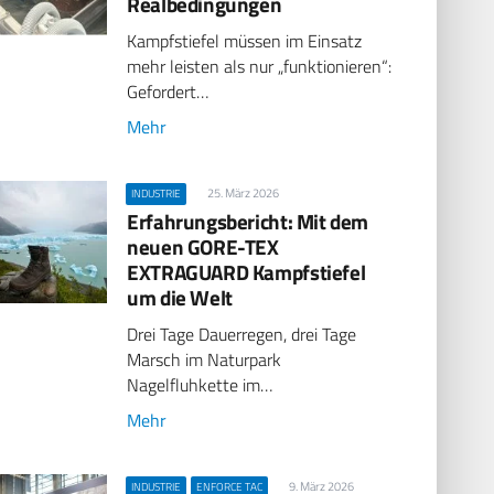
Realbedingungen
Kampfstiefel müssen im Einsatz
mehr leisten als nur „funktionieren“:
Gefordert…
Mehr
25. März 2026
INDUSTRIE
Erfahrungsbericht: Mit dem
neuen GORE-TEX
EXTRAGUARD Kampfstiefel
um die Welt
Drei Tage Dauerregen, drei Tage
Marsch im Naturpark
Nagelfluhkette im…
Mehr
9. März 2026
INDUSTRIE
ENFORCE TAC