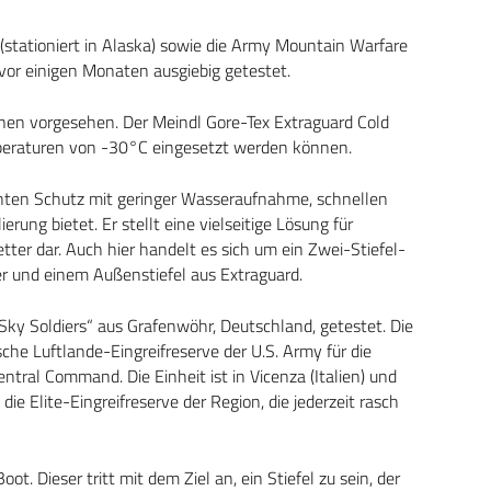
 (stationiert in Alaska) sowie die Army Mountain Warfare
vor einigen Monaten ausgiebig getestet.
ionen vorgesehen. Der Meindl Gore-Tex Extraguard Cold
mperaturen von -30°C eingesetzt werden können.
ichten Schutz mit geringer Wasseraufnahme, schnellen
ung bietet. Er stellt eine vielseitige Lösung für
r dar. Auch hier handelt es sich um ein Zwei-Stiefel-
er und einem Außenstiefel aus Extraguard.
„Sky Soldiers“ aus Grafenwöhr, Deutschland, getestet. Die
sche Luftlande-Eingreifreserve der U.S. Army für die
tral Command. Die Einheit ist in Vicenza (Italien) und
die Elite-Eingreifreserve der Region, die jederzeit rasch
ot. Dieser tritt mit dem Ziel an, ein Stiefel zu sein, der