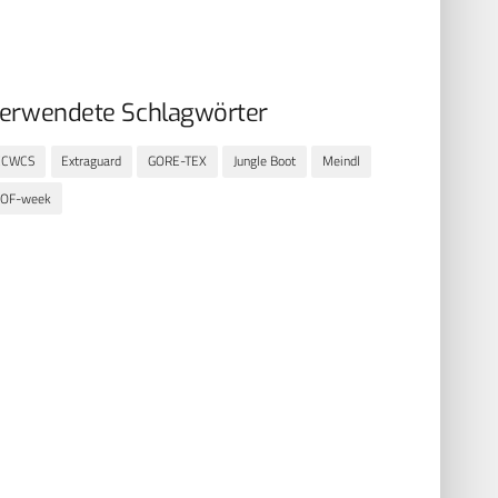
erwendete Schlagwörter
ECWCS
Extraguard
GORE-TEX
Jungle Boot
Meindl
SOF-week