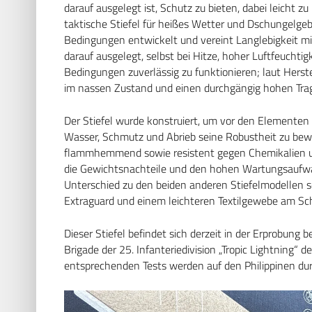
darauf ausgelegt ist, Schutz zu bieten, dabei leicht zu
taktische Stiefel für heißes Wetter und Dschungelgebi
Bedingungen entwickelt und vereint Langlebigkeit mi
darauf ausgelegt, selbst bei Hitze, hoher Luftfeucht
Bedingungen zuverlässig zu funktionieren; laut Herst
im nassen Zustand und einen durchgängig hohen Tra
Der Stiefel wurde konstruiert, um vor den Elementen
Wasser, Schmutz und Abrieb seine Robustheit zu be
flammhemmend sowie resistent gegen Chemikalien u
die Gewichtsnachteile und den hohen Wartungsaufwand
Unterschied zu den beiden anderen Stiefelmodellen se
Extraguard und einem leichteren Textilgewebe am Sch
Dieser Stiefel befindet sich derzeit in der Erprobung 
Brigade der 25. Infanteriedivision „Tropic Lightning“ de
entsprechenden Tests werden auf den Philippinen dur