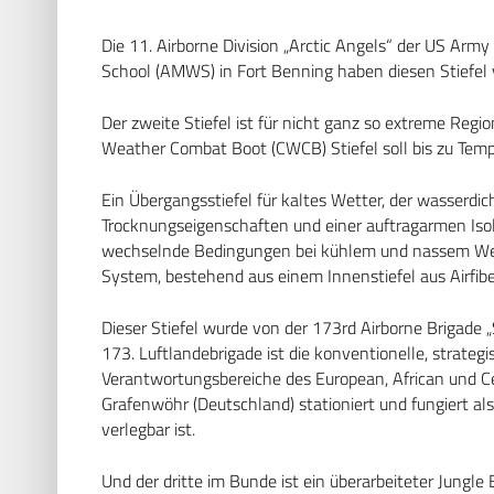
Die 11. Airborne Division „Arctic Angels“ der US Army
School (AMWS) in Fort Benning haben diesen Stiefel 
Der zweite Stiefel ist für nicht ganz so extreme Reg
Weather Combat Boot (CWCB) Stiefel soll bis zu Te
Ein Übergangsstiefel für kaltes Wetter, der wasserd
Trocknungseigenschaften und einer auftragarmen Isolier
wechselnde Bedingungen bei kühlem und nassem Wette
System, bestehend aus einem Innenstiefel aus Airfib
Dieser Stiefel wurde von der 173rd Airborne Brigade 
173. Luftlandebrigade ist die konventionelle, strategi
Verantwortungsbereiche des European, African und Cen
Grafenwöhr (Deutschland) stationiert und fungiert als 
verlegbar ist.
Und der dritte im Bunde ist ein überarbeiteter Jungle Bo