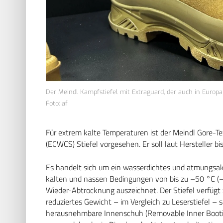
Der Meindl Kampfstiefel mit Extraguard, der auch in Europ
Foto: af
Für extrem kalte Temperaturen ist der Meindl Gore-
(ECWCS) Stiefel vorgesehen. Er soll laut Hersteller b
Es handelt sich um ein wasserdichtes und atmungsakt
kalten und nassen Bedingungen von bis zu –50 °C (–6
Wieder-Abtrocknung auszeichnet. Der Stiefel verfügt z
reduziertes Gewicht – im Vergleich zu Leserstiefel – s
herausnehmbare Innenschuh (Removable Inner Bootie;