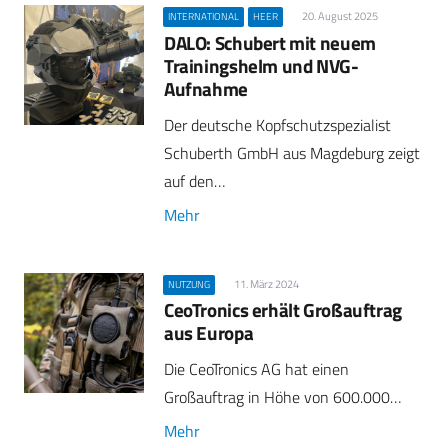
20. August 2025
INTERNATIONAL
HEER
DALO: Schubert mit neuem
Trainingshelm und NVG-
Aufnahme
Der deutsche Kopfschutzspezialist
Schuberth GmbH aus Magdeburg zeigt
auf den…
Mehr
11. März 2024
NUTZUNG
CeoTronics erhält Großauftrag
aus Europa
Die CeoTronics AG hat einen
Großauftrag in Höhe von 600.000…
Mehr