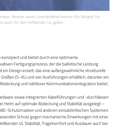
pen, Beacon sowie Laserdetektor/-warner. Ein Beispiel für
 es auch für den Hellbender UL geben.
 konzipiert und bietet durch eine optimierte
tiven Fertigungsprozess, der die ballistische Leistung
d ein Design erzielt, das eine außergewöhnliche strukturelle
ier Größen (S–XL) und vier Ausführungen erhältlich, darunter ein
r Abdeckung und nahtloser Kommunikationsintegration bietet.
r Hardware sowie integrierten Kabelführungen und -durchlässen
er Helm auf optimale Abdeckung und Stabilität ausgelegt –
en, ABC-Schutzmasken und anderen einsatzkritischen Systemen.
fassenden Schutz gegen mechanische Einwirkungen mit einer
ellbender UL Stabilität, Tragekomfort und Ausdauer auch bei