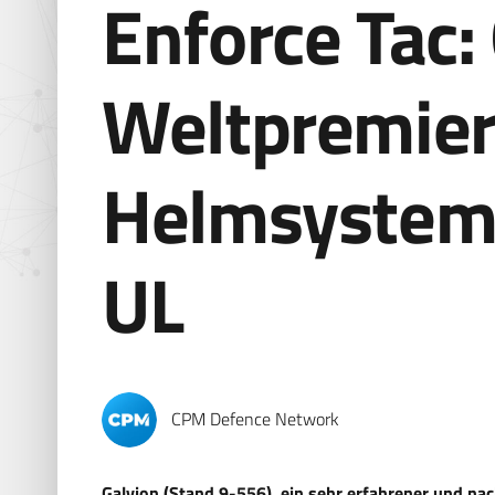
Enforce Tac: 
Weltpremie
Helmsystem
UL
CPM Defence Network
Galvion (Stand 9-556), ein sehr erfahrener und n