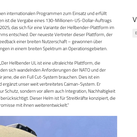
hen internationalen Programmen zum Einsatz und erfüllt
V
en ist die Vergabe eines 130-Millionen-US-Dollar-Auftrags
025, das sich für eine Variante der Hellbender-Plattform im
E
s entschied. Der neueste Vertreter dieser Plattform, der
Feedback einer breiten Nutzerschaft – gewonnen über
ungen in einem breiten Spektrum an Operationsgebieten.
Der Hellbender UL ist eine ultraleichte Plattform, die
und den sich wandelnden Anforderungen der NATO und der
 jene, die ein Full Cut-System brauchen. Dies ist ein
nd ergänzt unser weit verbreitetes Caiman-System. Er
ur Schutz, sondern vor allem auch Integration, Nachhaltigkeit
rücksichtigt. Dieser Helm ist für Streitkräfte konzipiert, die
romisse mit ihnen weiterentwickelt.“