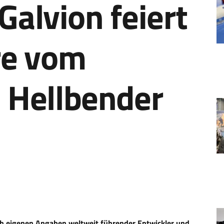
Galvion feiert
re vom
 Hellbender
ach eigenen Angaben weltweit führender Entwickler und