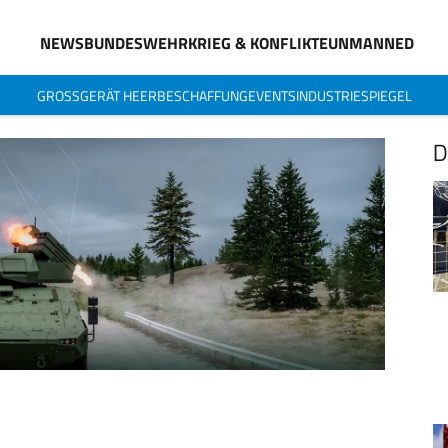
NEWS
BUNDESWEHR
KRIEG & KONFLIKTE
UNMANNED
GROSSGERÄT HEER
BESCHAFFUNG
EVENTS
INDUSTRIESPIEGEL
D