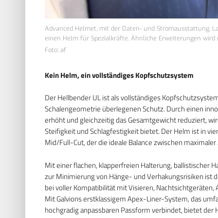
Advanced Helmet, mit der Daten- und Stromausstattung, Lam
einen Helm für Spezialkräfte. Ähnliche Erweiterungen wird
Foto: af
Kein Helm, ein vollständiges Kopfschutzsystem
Der Hellbender UL ist als vollständiges Kopfschutzsystem
Schalengeometrie überlegenen Schutz. Durch einen innova
erhöht und gleichzeitig das Gesamtgewicht reduziert, wir
Steifigkeit und Schlagfestigkeit bietet. Der Helm ist in v
Mid/Full-Cut, der die ideale Balance zwischen maximale
Mit einer flachen, klapperfreien Halterung, ballistische
zur Minimierung von Hänge- und Verhakungsrisiken ist d
bei voller Kompatibilität mit Visieren, Nachtsichtgerät
Mit Galvions erstklassigem Apex-Liner-System, das um
hochgradig anpassbaren Passform verbindet, bietet der H