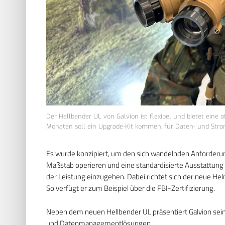
Der Hellbender UL von Galvion ist flexibel und bietet eine 
Monaten soll ein Upgrade-Kit kommen, für Daten- und Str
Es wurde konzipiert, um den sich wandelnden Anforderun
Maßstab operieren und eine standardisierte Ausstattung
der Leistung einzugehen. Dabei richtet sich der neue Helm
So verfügt er zum Beispiel über die FBI-Zertifizierung.
Neben dem neuen Hellbender UL präsentiert Galvion se
und Datenmanagementlösungen.