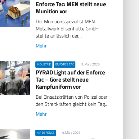
Enforce Tac: MEN stellt neue
Munition vor
Der Munitionsspezialist MEN –
Metallwerk Elisenhütte GmbH
stellte anlässlich der…
Mehr
9. März 2026
INDUSTRIE
ENFORCE TAC
PYRAD Light auf der Enforce
Tac – Gore stellt neue
Kampfuniform vor
Bei Einsatzkräften von Polizei oder
den Streitkräften gleicht kein Tag…
Mehr
4. März 2026
AIR DEFENCE