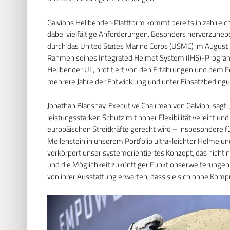
Galvions Hellbender-Plattform kommt bereits in zahlreic
dabei vielfältige Anforderungen. Besonders hervorzuheb
durch das United States Marine Corps (USMC) im August 2
Rahmen seines Integrated Helmet System (IHS)-Programm
Hellbender UL, profitiert von den Erfahrungen und dem 
mehrere Jahre der Entwicklung und unter Einsatzbeding
Jonathan Blanshay, Executive Chairman von Galvion, sagt: „
leistungsstarken Schutz mit hoher Flexibilität vereint 
europäischen Streitkräfte gerecht wird – insbesondere für
Meilenstein in unserem Portfolio ultra-leichter Helme u
verkörpert unser systemorientiertes Konzept, das nicht n
und die Möglichkeit zukünftiger Funktionserweiterungen be
von ihrer Ausstattung erwarten, dass sie sich ohne Komp