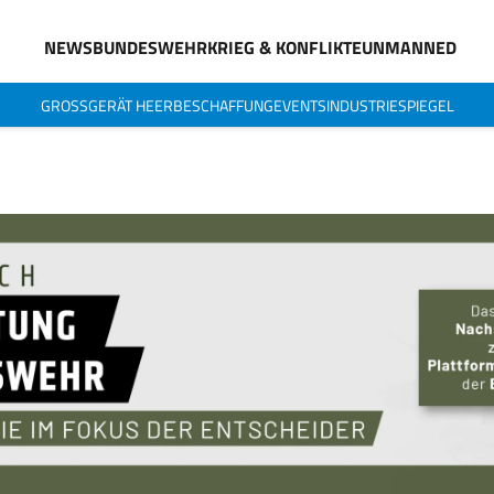
NEWS
BUNDESWEHR
KRIEG & KONFLIKTE
UNMANNED
GROSSGERÄT HEER
BESCHAFFUNG
EVENTS
INDUSTRIESPIEGEL