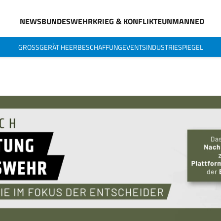
NEWS
BUNDESWEHR
KRIEG & KONFLIKTE
UNMANNED
GROSSGERÄT HEER
BESCHAFFUNG
EVENTS
INDUSTRIESPIEGEL