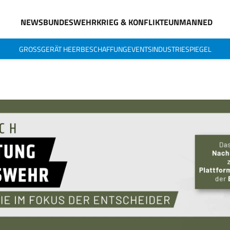
NEWS
BUNDESWEHR
KRIEG & KONFLIKTE
UNMANNED
GROSSGERÄT HEER
BESCHAFFUNG
EVENTS
INDUSTRIESPIEGEL