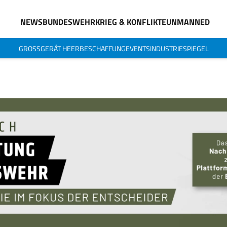
NEWS
BUNDESWEHR
KRIEG & KONFLIKTE
UNMANNED
GROSSGERÄT HEER
BESCHAFFUNG
EVENTS
INDUSTRIESPIEGEL