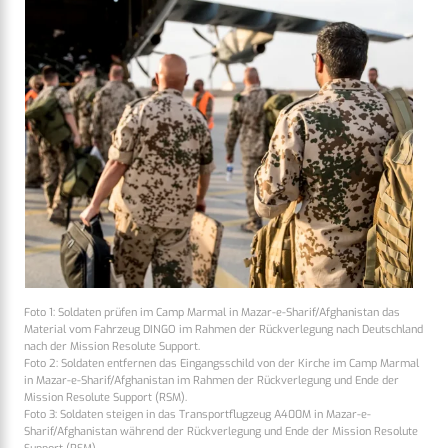
Foto 1: Soldaten prüfen im Camp Marmal in Mazar-e-Sharif/Afghanistan das
Material vom Fahrzeug DINGO im Rahmen der Rückverlegung nach Deutschland
nach der Mission Resolute Support.
Foto 2: Soldaten entfernen das Eingangsschild von der Kirche im Camp Marmal
in Mazar-e-Sharif/Afghanistan im Rahmen der Rückverlegung und Ende der
Mission Resolute Support (RSM).
Foto 3: Soldaten steigen in das Transportflugzeug A400M in Mazar-e-
Sharif/Afghanistan während der Rückverlegung und Ende der Mission Resolute