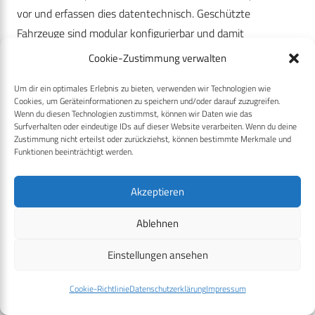
vor und erfassen dies datentechnisch. Geschützte
Fahrzeuge sind modular konfigurierbar und damit
unterschiedlich ausgestattet. Die ausgebauten Subsysteme
Cookie-Zustimmung verwalten
werden auf Vollzähligkeit, Vollständigkeit und technische
Um dir ein optimales Erlebnis zu bieten, verwenden wir Technologien wie
Funktionalität geprüft und in den entsprechenden
Cookies, um Geräteinformationen zu speichern und/oder darauf zuzugreifen.
Zustandscode gebucht. Sie stehen dann für den Einbau in
Wenn du diesen Technologien zustimmst, können wir Daten wie das
Surfverhalten oder eindeutige IDs auf dieser Website verarbeiten. Wenn du deine
ein anderes System zur Verfügung. Erst im Anschluss an
Zustimmung nicht erteilst oder zurückziehst, können bestimmte Merkmale und
diese Maßnahmen erfolgt die Überführung des
Funktionen beeinträchtigt werden.
Hauptsystems in eine Instandsetzungseinrichtung.
Akzeptieren
Auswertergebnisse als Grundlage für
Ablehnen
die Weiterentwicklung
Einstellungen ansehen
Nach dem Abschluss einer materiellen Rückverlegung
Cookie-Richtlinie
Datenschutzerklärung
Impressum
wertet das LogKdoBw in engem Zusammenwirken mit dem