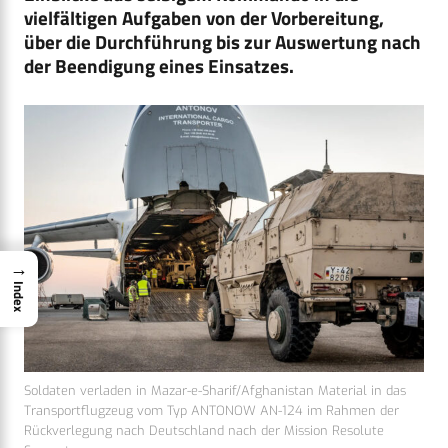
vielfältigen Aufgaben von der Vorbereitung,
über die Durchführung bis zur Auswertung nach
der Beendigung eines Einsatzes.
→
Index
Soldaten verladen in Mazar-e-Sharif/Afghanistan Material in das
Transportflugzeug vom Typ ANTONOW AN-124 im Rahmen der
Rückverlegung nach Deutschland nach der Mission Resolute