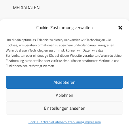
MEDIADATEN
Cookie-Zustimmung verwalten
Um dir ein optimales Erlebnis zu bieten, verwenden wir Technologien wie
RECHTLICHES
Cookies, um Geräteinformationen zu speichern und/oder darauf zuzugreifen.
Wenn du diesen Technologien zustimmst, können wir Daten wie das
Surfverhalten oder eindeutige IDs auf dieser Website verarbeiten. Wenn du deine
Datenschutzerklärung
Zustimmung nicht erteilst oder zurückziehst, können bestimmte Merkmale und
Funktionen beeinträchtigt werden.
Cookie-Richtlinie (EU)
AGB
Akzeptieren
Compliance
Ablehnen
Impressum
Einstellungen ansehen
© 2026 CPM GmbH – Alle Rechte vorbehalten
Cookie-Richtlinie
Datenschutzerklärung
Impressum