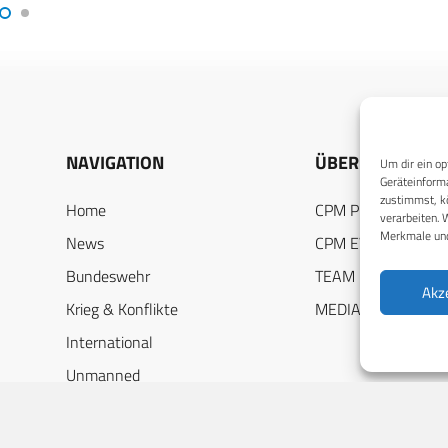
NAVIGATION
ÜBER UNS
Um dir ein op
Geräteinforma
zustimmst, kö
Home
CPM PUBLICATION
verarbeiten. 
Merkmale und
News
CPM EVENTS
Bundeswehr
TEAM
Akz
Krieg & Konflikte
MEDIADATEN
International
Unmanned
DEF-Jobs
Industriespiegel