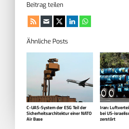
Beitrag teilen
Ähnliche Posts
eil der
Iran: Luftverteidigungssysteme
Iran feuert bal
einer NATO
bei US-israelischen Angriffen
Streubombenko
zerstört