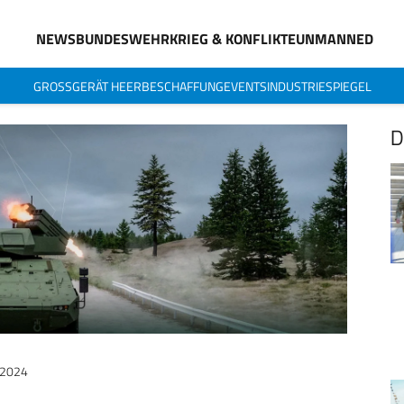
NEWS
BUNDESWEHR
KRIEG & KONFLIKTE
UNMANNED
GROSSGERÄT HEER
BESCHAFFUNG
EVENTS
INDUSTRIESPIEGEL
D
 2024