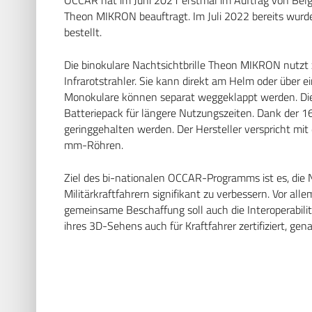
OCCAR hat im Juni 2021 erstmal im Auftrag von Belg
Theon MIKRON beauftragt. Im Juli 2022 bereits wurd
bestellt.
Die binokulare Nachtsichtbrille Theon MIKRON nutzt
Infrarotstrahler. Sie kann direkt am Helm oder über
Monokulare können separat weggeklappt werden. Die 
Batteriepack für längere Nutzungszeiten. Dank de
geringgehalten werden. Der Hersteller verspricht mit
mm-Röhren.
Ziel des bi-nationalen OCCAR-Programms ist es, die
Militärkraftfahrern signifikant zu verbessern. Vor alle
gemeinsame Beschaffung soll auch die Interoperabilitä
ihres 3D-Sehens auch für Kraftfahrer zertifiziert, gen