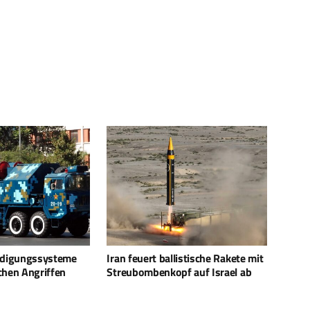
listische Rakete mit
Spanien erteilt Großauftrag für
Besse
pf auf Israel ab
Mörser an Rheinmetall
Eurof