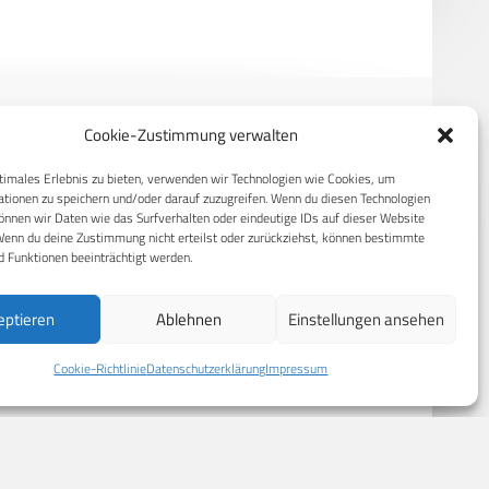
Cookie-Zustimmung verwalten
RECHTLICHES
timales Erlebnis zu bieten, verwenden wir Technologien wie Cookies, um
tionen zu speichern und/oder darauf zuzugreifen. Wenn du diesen Technologien
nnen wir Daten wie das Surfverhalten oder eindeutige IDs auf dieser Website
S
Datenschutzerklärung
Wenn du deine Zustimmung nicht erteilst oder zurückziehst, können bestimmte
 Funktionen beeinträchtigt werden.
Cookie-Richtlinie (EU)
AGB
eptieren
Ablehnen
Einstellungen ansehen
Compliance
Cookie-Richtlinie
Datenschutzerklärung
Impressum
Impressum