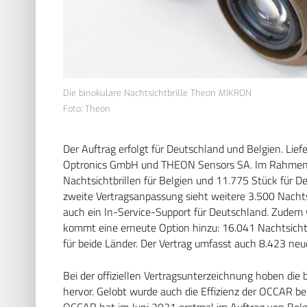
Die binokulare Nachtsichtbrille Theon MIKRON
Foto: Theon
Der Auftrag erfolgt für Deutschland und Belgien. Lief
Optronics GmbH und THEON Sensors SA. Im Rahmen 
Nachtsichtbrillen für Belgien und 11.775 Stück für D
zweite Vertragsanpassung sieht weitere 3.500 Nachts
auch ein In-Service-Support für Deutschland. Zudem w
kommt eine erneute Option hinzu: 16.041 Nachtsichtb
für beide Länder. Der Vertrag umfasst auch 8.423 ne
Bei der offiziellen Vertragsunterzeichnung hoben di
hervor. Gelobt wurde auch die Effizienz der OCCAR b