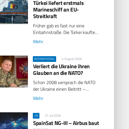
Türkei liefert erstmals
Marineschiff an EU-
Streitkraft
Früher gab es fast nur eine
Einbahnstraße. Die Türkei kaufte…
Mehr
4. August 2026
INTERNATIONAL
Verliert die Ukraine ihren
Glauben an die NATO?
Schon 2008 versprach die NATO
der Ukraine einen Beitritt –…
Mehr
31. Juli 2026
CIR
SpainSat NG-III – Airbus baut