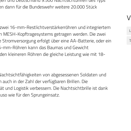
ien und Deutschland 9.500 Nachtsichtbrillen des Typs
en dann für die Bundeswehr weitere 20.000 Stück
V
 zwei 16-mm-Restlichtverstärkerröhren und integriertem
L
 ein MESH-Kopftragesystems getragen werden. Die zwei
Stromversorgung erfolgt über eine AA-Batterie, oder ein
T
r 16-mm-Röhren kann das Baumas und Gewicht
 den kleineren Röhren die gleiche Leistung wie mit 18-
 Nachtsichtfähigkeiten von abgesessenen Soldaten und
m auch in der Zahl der verfügbaren Brillen. Die
t und Logistik verbessern. Die Nachtsichtbrille ist dank
auso wie für den Sprungeinsatz.