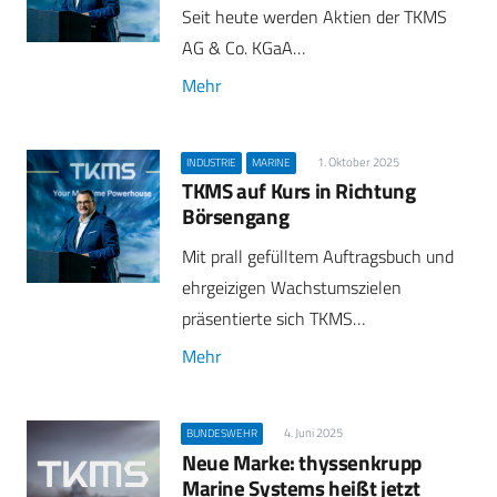
Seit heute werden Aktien der TKMS
AG & Co. KGaA…
Mehr
1. Oktober 2025
INDUSTRIE
MARINE
TKMS auf Kurs in Richtung
Börsengang
Mit prall gefülltem Auftragsbuch und
ehrgeizigen Wachstumszielen
präsentierte sich TKMS…
Mehr
4. Juni 2025
BUNDESWEHR
Neue Marke: thyssenkrupp
Marine Systems heißt jetzt