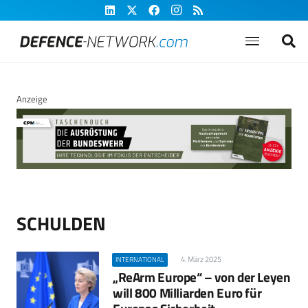
Anzeige
SCHULDEN
4. März 2025
INTERNATIONAL
„ReArm Europe“ – von der Leyen
will 800 Milliarden Euro für