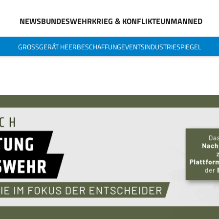
NEWS
BUNDESWEHR
KRIEG & KONFLIKTE
UNMANNED
GROSSGERÄT HEER
BESCHAFFUNG
EVENTS
INDUSTRIESPIEGEL