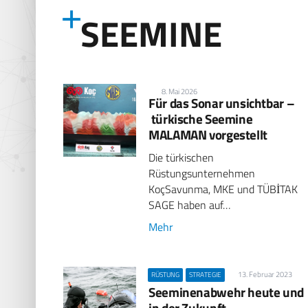
SEEMINE
8. Mai 2026
Für das Sonar unsichtbar –
türkische Seemine
MALAMAN vorgestellt
Die türkischen
Rüstungsunternehmen
KoçSavunma, MKE und TÜBİTAK
SAGE haben auf…
Mehr
13. Februar 2023
RÜSTUNG
STRATEGIE
Seeminenabwehr heute und
in der Zukunft