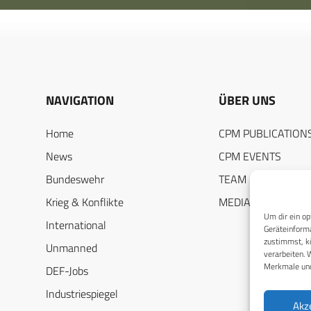
NAVIGATION
ÜBER UNS
Home
CPM PUBLICATION
News
CPM EVENTS
Bundeswehr
TEAM
Krieg & Konflikte
MEDIADATEN
Um dir ein op
International
Geräteinforma
zustimmst, kö
Unmanned
verarbeiten. 
Merkmale und
DEF-Jobs
Industriespiegel
Akz