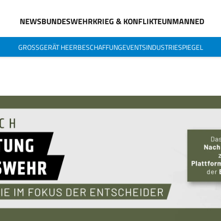
NEWS
BUNDESWEHR
KRIEG & KONFLIKTE
UNMANNED
GROSSGERÄT HEER
BESCHAFFUNG
EVENTS
INDUSTRIESPIEGEL