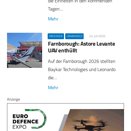
die Einheiten in den kommenden
Tagen…
Mehr
24. Juli 2026
DROHNEN
UNMANNED
Farnborough: Astore Levante
UAV enthüllt
Auf der Farnborough 2026 stellten
Baykar Technologies und Leonardo
die…
Mehr
Anzeige