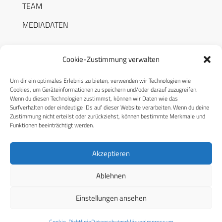
TEAM
MEDIADATEN
Cookie-Zustimmung verwalten
Um dir ein optimales Erlebnis zu bieten, verwenden wir Technologien wie
RECHTLICHES
Cookies, um Geräteinformationen zu speichern und/oder darauf zuzugreifen.
Wenn du diesen Technologien zustimmst, können wir Daten wie das
Surfverhalten oder eindeutige IDs auf dieser Website verarbeiten. Wenn du deine
Datenschutzerklärung
Zustimmung nicht erteilst oder zurückziehst, können bestimmte Merkmale und
Funktionen beeinträchtigt werden.
Cookie-Richtlinie (EU)
AGB
Akzeptieren
Compliance
Ablehnen
Impressum
Einstellungen ansehen
© 2026 CPM GmbH – Alle Rechte vorbehalten
Cookie-Richtlinie
Datenschutzerklärung
Impressum