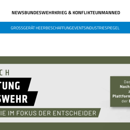
NEWS
BUNDESWEHR
KRIEG & KONFLIKTE
UNMANNED
GROSSGERÄT HEER
BESCHAFFUNG
EVENTS
INDUSTRIESPIEGEL