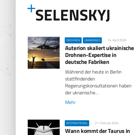
SELENSKYJ
14. April 2026
DROHNEN
UNMANNED
Auterion skaliert ukrainische
Drohnen-Expertise in
deutsche Fabriken
Während der heute in Berlin
stattfindenden
Regierungskonsultationen haben
der ukrainische…
Mehr
21. Februar 2024
INTERNATIONAL
Wann kommt der Taurus in