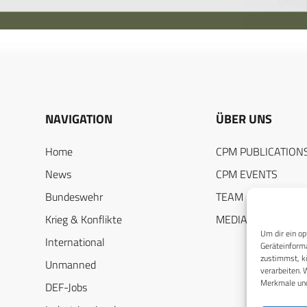
NAVIGATION
ÜBER UNS
Home
CPM PUBLICATION
News
CPM EVENTS
Bundeswehr
TEAM
Krieg & Konflikte
MEDIADATEN
Um dir ein op
International
Geräteinforma
zustimmst, kö
Unmanned
verarbeiten. 
Merkmale und
DEF-Jobs