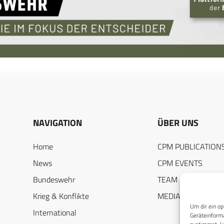
NAVIGATION
ÜBER UNS
Home
CPM PUBLICATION
News
CPM EVENTS
Bundeswehr
TEAM
Krieg & Konflikte
MEDIADATEN
Um dir ein op
International
Geräteinforma