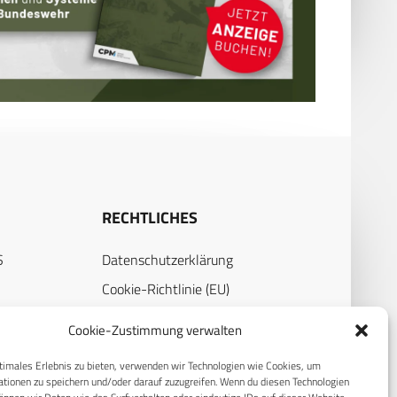
RECHTLICHES
S
Datenschutzerklärung
Cookie-Richtlinie (EU)
AGB
Cookie-Zustimmung verwalten
Compliance
timales Erlebnis zu bieten, verwenden wir Technologien wie Cookies, um
Impressum
tionen zu speichern und/oder darauf zuzugreifen. Wenn du diesen Technologien