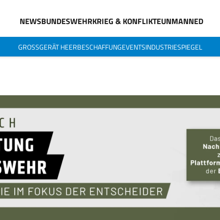
NEWS
BUNDESWEHR
KRIEG & KONFLIKTE
UNMANNED
GROSSGERÄT HEER
BESCHAFFUNG
EVENTS
INDUSTRIESPIEGEL