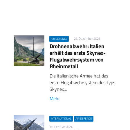
23. Dezember 2025
AIR DEFENCE
Drohnenabwehr: Italien
erhält das erste Skynex-
Flugabwehrsystem von
Rheinmetall
Die italienische Armee hat das
erste Flugabwehrsystem des Typs
Skynex…
Mehr
INTERNATIONAL
AIR DEFENCE
16. Februar 2024