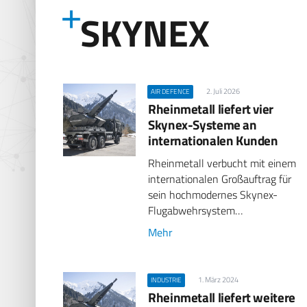
SKYNEX
2. Juli 2026
AIR DEFENCE
Rheinmetall liefert vier
Skynex-Systeme an
internationalen Kunden
Rheinmetall verbucht mit einem
internationalen Großauftrag für
sein hochmodernes Skynex-
Flugabwehrsystem…
Mehr
1. März 2024
INDUSTRIE
Rheinmetall liefert weitere