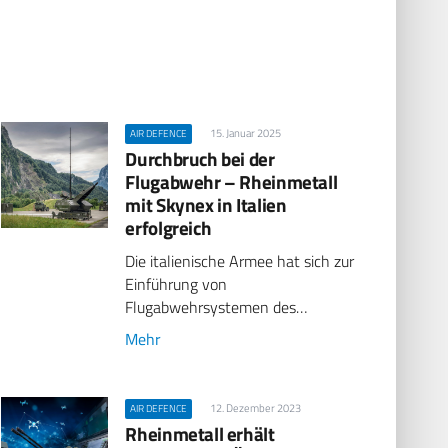
15. Januar 2025
AIR DEFENCE
Durchbruch bei der
Flugabwehr – Rheinmetall
mit Skynex in Italien
erfolgreich
Die italienische Armee hat sich zur
Einführung von
Flugabwehrsystemen des…
Mehr
12. Dezember 2023
AIR DEFENCE
Rheinmetall erhält