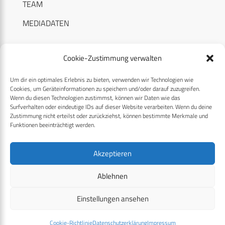
TEAM
MEDIADATEN
Cookie-Zustimmung verwalten
Um dir ein optimales Erlebnis zu bieten, verwenden wir Technologien wie
RECHTLICHES
Cookies, um Geräteinformationen zu speichern und/oder darauf zuzugreifen.
Wenn du diesen Technologien zustimmst, können wir Daten wie das
Surfverhalten oder eindeutige IDs auf dieser Website verarbeiten. Wenn du deine
Datenschutzerklärung
Zustimmung nicht erteilst oder zurückziehst, können bestimmte Merkmale und
Funktionen beeinträchtigt werden.
Cookie-Richtlinie (EU)
AGB
Akzeptieren
Compliance
Ablehnen
Impressum
Einstellungen ansehen
© 2026 CPM GmbH – Alle Rechte vorbehalten
Cookie-Richtlinie
Datenschutzerklärung
Impressum