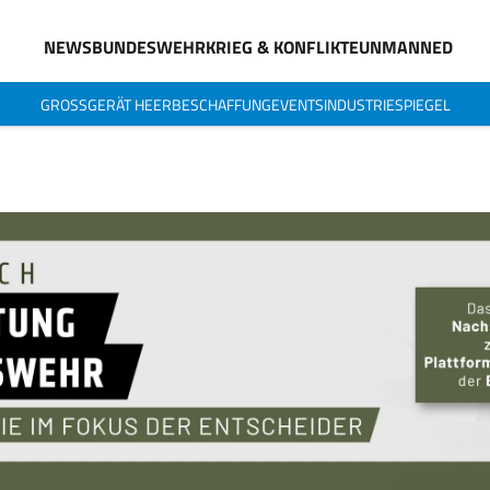
NEWS
BUNDESWEHR
KRIEG & KONFLIKTE
UNMANNED
GROSSGERÄT HEER
BESCHAFFUNG
EVENTS
INDUSTRIESPIEGEL