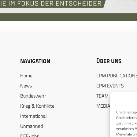
NAVIGATION
ÜBER UNS
Home
CPM PUBLICATION
News
CPM EVENTS
Bundeswehr
TEAM
Krieg & Konflikte
MEDIADATEN
Um dir ein op
International
Geräteinforma
zustimmst, kö
Unmanned
verarbeiten. 
Merkmale und
DEF-Jobs