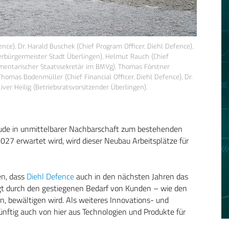
ence), Dr. Harald Buschek (Chief Program Officer, Diehl Defence),
berbürgermeister Stadt Überlingen), Helmut Rauch (Chief
lamentarischer Staatssekretär im BMVg), Thomas Förstner
Thomas Bodenmüller (Chief Financial Officer, Diehl Defence), Dr.
iver Heilig (Betriebsratsvorsitzender Überlingen).
bäude in unmittelbarer Nachbarschaft zum bestehenden
027 erwartet wird, wird dieser Neubau Arbeitsplätze für
en, dass
Diehl Defence
auch in den nächsten Jahren das
t durch den gestiegenen Bedarf von Kunden – wie den
, bewältigen wird. Als weiteres Innovations- und
ftig auch von hier aus Technologien und Produkte für