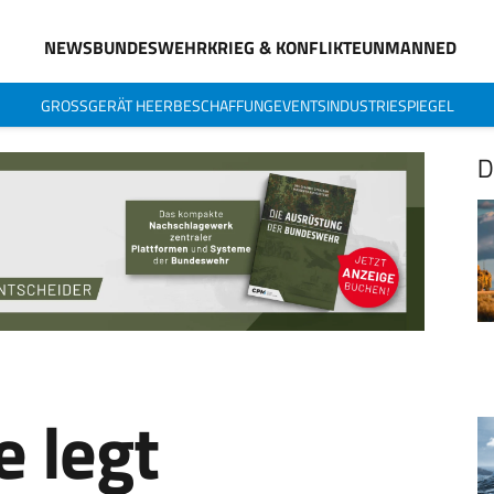
NEWS
BUNDESWEHR
KRIEG & KONFLIKTE
UNMANNED
GROSSGERÄT HEER
BESCHAFFUNG
EVENTS
INDUSTRIESPIEGEL
D
e legt