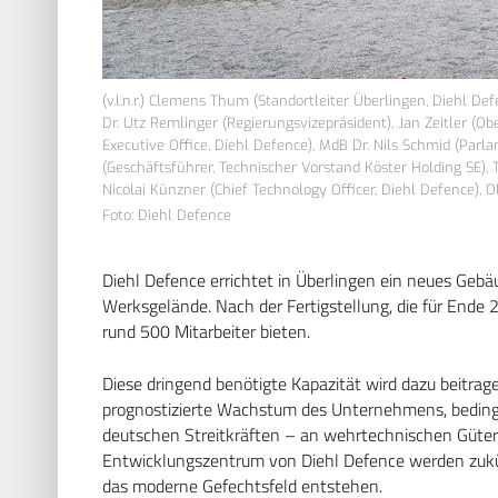
(v.l.n.r.) Clemens Thum (Standortleiter Überlingen, Diehl Def
Dr. Utz Remlinger (Regierungsvizepräsident), Jan Zeitler (O
Executive Office, Diehl Defence), MdB Dr. Nils Schmid (Par
(Geschäftsführer, Technischer Vorstand Köster Holding SE), 
Nicolai Künzner (Chief Technology Officer, Diehl Defence), Ol
Foto: Diehl Defence
Diehl Defence errichtet in Überlingen ein neues Ge
Werksgelände. Nach der Fertigstellung, die für Ende 2
rund 500 Mitarbeiter bieten.
Diese dringend benötigte Kapazität wird dazu beitrag
prognostizierte Wachstum des Unternehmens, beding
deutschen Streitkräften – an wehrtechnischen Gütern
Entwicklungszentrum von Diehl Defence werden zukün
das moderne Gefechtsfeld entstehen.