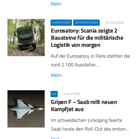
Mehr
25. Juni 2026
EUROSATORY
UNTERSTÜTZUNG
Eurosatory: Scania zeigte 2
Bausteine für die militärische
Logistik von morgen
Auf der Eurosatory in Paris stellten die
rund 2.100 Aussteller…
Mehr
2. Juni 2026
ILA
Gripen F – Saab rollt neuen
Kampfjet aus
Im schwedischen Linköping feierte
Saab heute den Roll-Out des ersten…