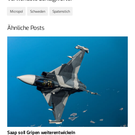
Micropol
Schweden
Spatenstich
Ähnliche Posts
Snigel – Von der „One-Man-Show“ zum Profi-Ausrüster