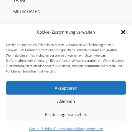
TEAM
MEDIADATEN
Cookie-Zustimmung verwalten
Um dir ein optimales Erlebnis zu bieten, verwenden wir Technologien wie
RECHTLICHES
Cookies, um Geräteinformationen zu speichern und/oder darauf zuzugreifen.
Wenn du diesen Technologien zustimmst, können wir Daten wie das
Surfverhalten oder eindeutige IDs auf dieser Website verarbeiten. Wenn du deine
Datenschutzerklärung
Zustimmung nicht erteilst oder zurückziehst, können bestimmte Merkmale und
Funktionen beeinträchtigt werden.
Cookie-Richtlinie (EU)
AGB
Akzeptieren
Compliance
Ablehnen
Impressum
Einstellungen ansehen
© 2026 CPM GmbH – Alle Rechte vorbehalten
Cookie-Richtlinie
Datenschutzerklärung
Impressum