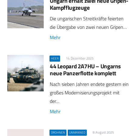
Ungarn erhält zwei neue Gripen-
Kampfflugzeuge
Die ungarischen Streitkräfte feierten
die Übergabe von zwei neuen Gripen…
Mehr
14. Dezember 2025
HEER
44 Leopard 2A7HU – Ungarns
neue Panzerflotte komplett
Nach sieben Jahren endete gestern ein
großes Modernisierungsprojekt mit
der…
Mehr
9. August 2025
DROHNEN
UNMANNED