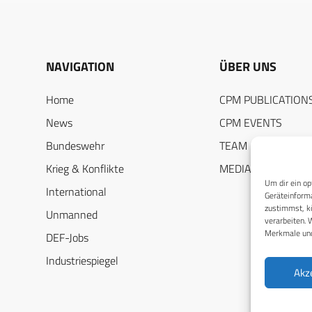
NAVIGATION
ÜBER UNS
Home
CPM PUBLICATION
News
CPM EVENTS
Bundeswehr
TEAM
Krieg & Konflikte
MEDIADATEN
Um dir ein op
International
Geräteinforma
zustimmst, kö
Unmanned
verarbeiten. 
Merkmale und
DEF-Jobs
Industriespiegel
Akz