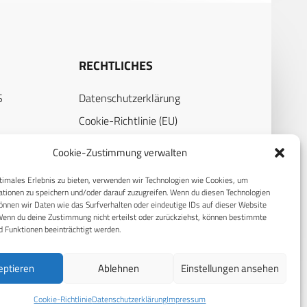
RECHTLICHES
S
Datenschutzerklärung
Cookie-Richtlinie (EU)
AGB
Cookie-Zustimmung verwalten
Compliance
timales Erlebnis zu bieten, verwenden wir Technologien wie Cookies, um
Impressum
tionen zu speichern und/oder darauf zuzugreifen. Wenn du diesen Technologien
nnen wir Daten wie das Surfverhalten oder eindeutige IDs auf dieser Website
Wenn du deine Zustimmung nicht erteilst oder zurückziehst, können bestimmte
 Funktionen beeinträchtigt werden.
eptieren
Ablehnen
Einstellungen ansehen
© 2026 CPM GmbH – Alle Rechte vorbehalten
Cookie-Richtlinie
Datenschutzerklärung
Impressum