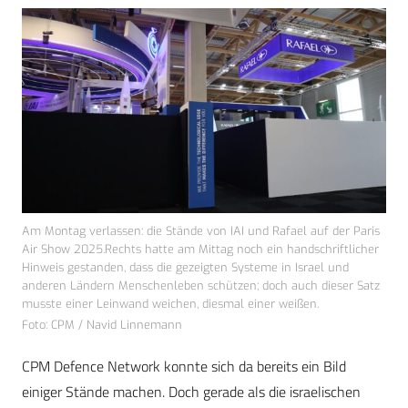
Am Montag verlassen: die Stände von IAI und Rafael auf der Paris
Air Show 2025.Rechts hatte am Mittag noch ein handschriftlicher
Hinweis gestanden, dass die gezeigten Systeme in Israel und
anderen Ländern Menschenleben schützen; doch auch dieser Satz
musste einer Leinwand weichen, diesmal einer weißen.
Foto: CPM / Navid Linnemann
CPM Defence Network konnte sich da bereits ein Bild
einiger Stände machen. Doch gerade als die israelischen